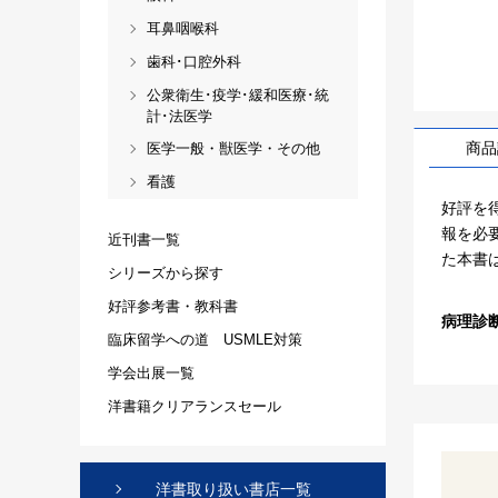
耳鼻咽喉科
歯科･口腔外科
公衆衛生･疫学･緩和医療･統
計･法医学
商品
医学一般・獣医学・その他
看護
好評を
報を必
近刊書一覧
た本書は
シリーズから探す
好評参考書・教科書
病理診
臨床留学への道 USMLE対策
学会出展一覧
洋書籍クリアランスセール
洋書取り扱い書店一覧