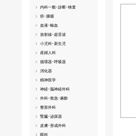
内科一般･診断･検査
癌･腫瘍
血液･輸血
放射線･超音波
小児科･新生児
産婦人科
循環器･呼吸器
消化器
精神医学
神経･脳神経外科
外科･救急･麻酔
整形外科
腎臓･泌尿器
皮膚･形成外科
眼科