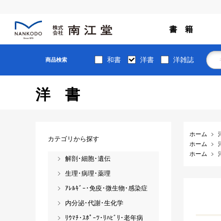
書 籍
和書
洋書
洋雑誌
商品検索
洋書
ホーム
カテゴリから探す
ホーム
ホーム
解剖･細胞･遺伝
生理･病理･薬理
ｱﾚﾙｷﾞｰ･免疫･微生物･感染症
内分泌･代謝･生化学
ﾘｳﾏﾁ･ｽﾎﾟｰﾂ･ﾘﾊﾋﾞﾘ･老年病