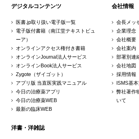
デジタルコンテンツ
会社情報
医書.jp取り扱い電子版一覧
会長メッ
電子版付書籍（南江堂テキストビュ
企業理念
ーア）
会社概要
オンラインアクセス権付き書籍
会社案内
オンラインJournal法人サービス
部署別連
オンラインBook法人サービス
会社地図
Zygote（ザイゴット）
採用情報
アプリ版 当直医実践マニュアル
ISMS基
今日の治療薬アプリ
弊社著作
今日の治療薬WEB
いて
最新の臨床WEB
洋書・洋雑誌