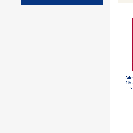
Atla
4th 
- T