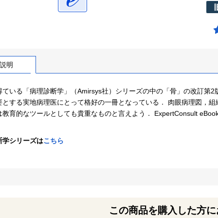
説明
得ている「病理診断学」（Amirsys社）シリーズの中の「骨」の改訂第
要とする実地病理医にとって格好の一冊となっている． 肉眼病理図，組
教育的なツールとしても貴重なものと言えよう． ExpertConsult e
断学シリーズは
こちら
この商品を購入した方に