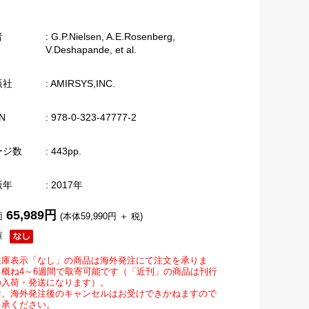
者
: G.P.Nielsen, A.E.Rosenberg,
V.Deshapande, et al.
版社
: AMIRSYS,INC.
N
: 978-0-323-47777-2
ージ数
: 443pp.
版年
: 2017年
65,989円
価
(本体59,990円 ＋ 税)
庫
在庫表示「なし」の商品は海外発注にて注文を承りま
。概ね4～6週間で取寄可能です（「近刊」の商品は刊行
の入荷・発送になります）。
お、海外発注後のキャンセルはお受けできかねますので
了承ください。