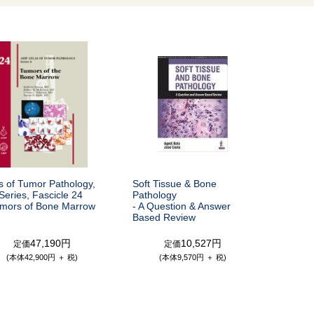
s of Tumor Pathology,
Soft Tissue & Bone
Series, Fascicle 24
Pathology
umors of Bone Marrow
- A Question & Answer
Based Review
47,190円
10,527円
定価
定価
(本体42,900円 ＋ 税)
(本体9,570円 ＋ 税)