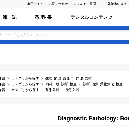
ご利用ガイド
お問い合わせ
よくあるご質問
執筆者の皆様
雑 誌
教 科 書
デジタルコンテンツ
洋書
カテゴリから探す
生理･病理･薬理
病理･実験
洋書
カテゴリから探す
内科一般･診断･検査
診断･治療･薬物療法･検査
洋書
カテゴリから探す
整形外科
整形外科
Diagnostic Pathology: Bo