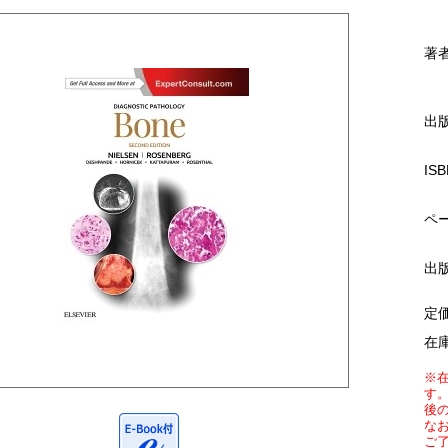
著
出
ISB
ペ
出
定
在
※
す
後
な
ご