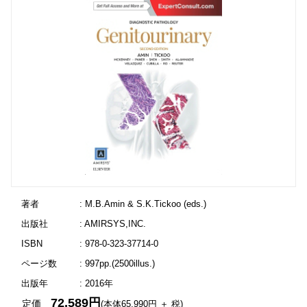
著者
: M.B.Amin & S.K.Tickoo (eds.)
出版社
: AMIRSYS,INC.
ISBN
: 978-0-323-37714-0
ページ数
: 997pp.(2500illus.)
出版年
: 2016年
72,589円
定価
(本体65,990円 ＋ 税)