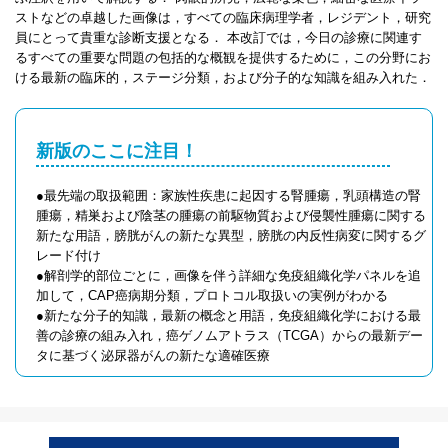
ストなどの卓越した画像は，すべての臨床病理学者，レジデント，研究
員にとって貴重な診断支援となる． 本改訂では，今日の診療に関連す
るすべての重要な問題の包括的な概観を提供するために，この分野にお
ける最新の臨床的，ステージ分類，および分子的な知識を組み入れた．
新版のここに注目！
●最先端の取扱範囲：家族性疾患に起因する腎腫瘍，乳頭構造の腎
腫瘍，精巣および陰茎の腫瘍の前駆物質および侵襲性腫瘍に関する
新たな用語，膀胱がんの新たな異型，膀胱の内反性病変に関するグ
レード付け
●解剖学的部位ごとに，画像を伴う詳細な免疫組織化学パネルを追
加して，CAP癌病期分類，プロトコル取扱いの実例がわかる
●新たな分子的知識，最新の概念と用語，免疫組織化学における最
善の診療の組み入れ，癌ゲノムアトラス（TCGA）からの最新デー
タに基づく泌尿器がんの新たな適確医療