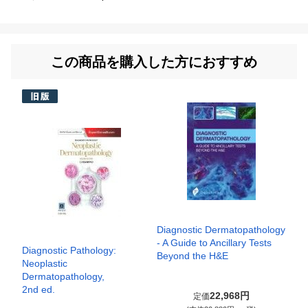
この商品を購入した方におすすめ
Diagnostic Dermatopathology
- A Guide to Ancillary Tests
Diagnostic Pathology:
Beyond the H&E
Neoplastic
Dermatopathology,
2nd ed.
22,968円
定価