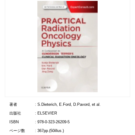
著者
: S.Dieterich, E.Ford, D.Pavord, et al.
出版社
: ELSEVIER
ISBN
: 978-0-323-26209-5
ページ数
: 367pp.(50illus.)