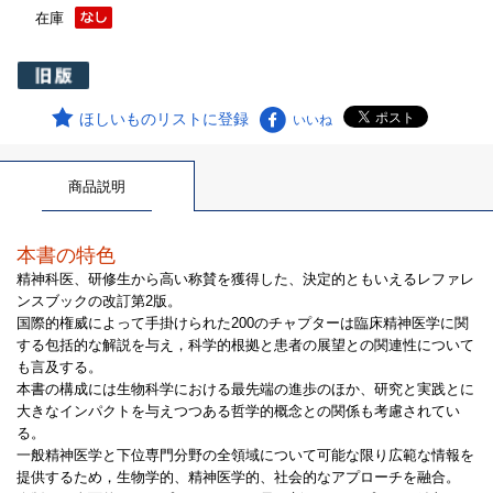
在庫
ほしいものリストに登録
いいね
商品説明
本書の特色
精神科医、研修生から高い称賛を獲得した、決定的ともいえるレファレ
ンスブックの改訂第2版。
国際的権威によって手掛けられた200のチャプターは臨床精神医学に関
する包括的な解説を与え，科学的根拠と患者の展望との関連性について
も言及する。
本書の構成には生物科学における最先端の進歩のほか、研究と実践とに
大きなインパクトを与えつつある哲学的概念との関係も考慮されてい
る。
一般精神医学と下位専門分野の全領域について可能な限り広範な情報を
提供するため，生物学的、精神医学的、社会的なアプローチを融合。