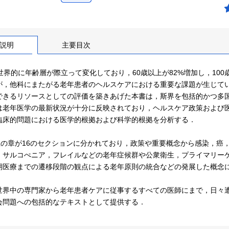
説明
主要目次
で世界的に年齢層が際立って変化しており，60歳以上が82%増加し，10
が，他科にまたがる老年患者のヘルスケアにおける重要な課題が生じて
できるリソースとしての評価を築きあげた本書は，斯界を包括的かつ多
は老年医学の最新状況が十分に反映されており，ヘルスケア政策および
臨床的問題における医学的根拠および科学的根拠を分析する．
以上の章が16のセクションに分かれており，政策や重要概念から感染，癌
，サルコぺニア，フレイルなどの老年症候群や公衆衛生，プライマリー
期医療までの遷移段階の観点による老年原則の統合などの発展した概念
世界中の専門家から老年患者ケアに従事するすべての医師にまで，日々
会問題への包括的なテキストとして提供する．