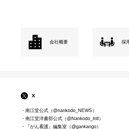
会社概要
採
X
・南江堂公式（@nankodo_NEWS）
・南江堂洋書部公式（@Nankodo_Intl）
・『がん看護』編集室（@gankango）