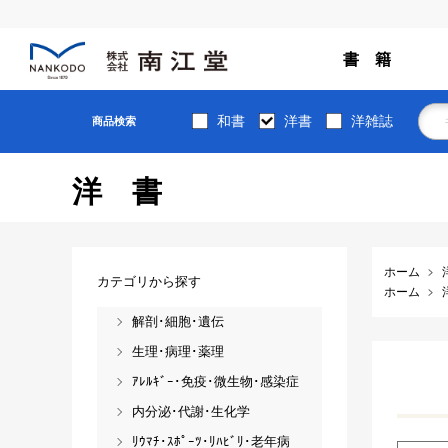
書 籍
和書
洋書
洋雑誌
商品検索
洋書
ホーム
カテゴリから探す
ホーム
解剖･細胞･遺伝
生理･病理･薬理
ｱﾚﾙｷﾞｰ･免疫･微生物･感染症
内分泌･代謝･生化学
ﾘｳﾏﾁ･ｽﾎﾟｰﾂ･ﾘﾊﾋﾞﾘ･老年病