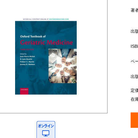
著
出
ISB
ペ
出
定
在