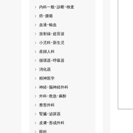
内科一般･診断･検査
癌･腫瘍
血液･輸血
放射線･超音波
小児科･新生児
産婦人科
循環器･呼吸器
消化器
精神医学
神経･脳神経外科
外科･救急･麻酔
整形外科
腎臓･泌尿器
皮膚･形成外科
眼科