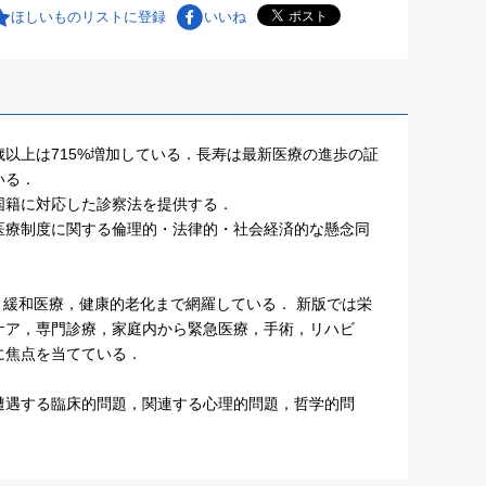
ほしいものリストに登録
いいね
0歳以上は715%増加している．長寿は最新医療の進歩の証
いる．
国籍に対応した診察法を提供する．
医療制度に関する倫理的・法律的・社会経済的な懸念同
，緩和医療，健康的老化まで網羅している． 新版では栄
ケア，専門診療，家庭内から緊急医療，手術，リハビ
に焦点を当てている．
遭遇する臨床的問題，関連する心理的問題，哲学的問