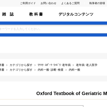
ご利用ガイド
お問い合わせ
よくあるご質問
執筆者の皆様
雑 誌
教 科 書
デジタルコンテンツ
洋書
カテゴリから探す
ﾘｳﾏﾁ･ｽﾎﾟｰﾂ･ﾘﾊﾋﾞﾘ･老年病
老年病･老人医学
洋書
カテゴリから探す
内科一般･診断･検査
内科一般
Oxford Textbook of Geriatric M