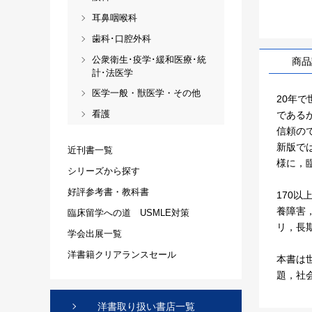
耳鼻咽喉科
歯科･口腔外科
公衆衛生･疫学･緩和医療･統
商品
計･法医学
医学一般・獣医学・その他
20年
看護
である
信頼の
新版で
近刊書一覧
様に，
シリーズから探す
好評参考書・教科書
170
養障害
臨床留学への道 USMLE対策
リ，長
学会出展一覧
洋書籍クリアランスセール
本書は
題，社
洋書取り扱い書店一覧