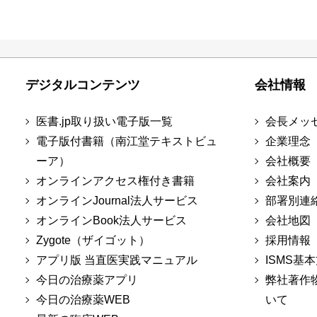
デジタルコンテンツ
会社情報
医書.jp取り扱い電子版一覧
会長メッ
電子版付書籍（南江堂テキストビュ
企業理念
ーア）
会社概要
オンラインアクセス権付き書籍
会社案内
オンラインJournal法人サービス
部署別連
オンラインBook法人サービス
会社地図
Zygote（ザイゴット）
採用情報
アプリ版 当直医実践マニュアル
ISMS基
今日の治療薬アプリ
弊社著作
今日の治療薬WEB
いて