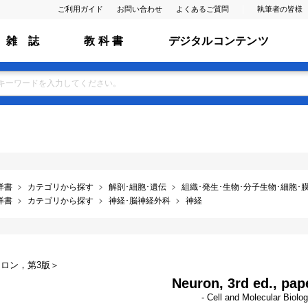
ご利用ガイド
お問い合わせ
よくあるご質問
執筆者の皆様
雑 誌
教 科 書
デジタルコンテンツ
洋書
カテゴリから探す
解剖･細胞･遺伝
組織･発生･生物･分子生物･細胞･膜･ ﾌ
洋書
カテゴリから探す
神経･脳神経外科
神経
ロン，第3版＞
Neuron, 3rd ed., pap
- Cell and Molecular Biolo