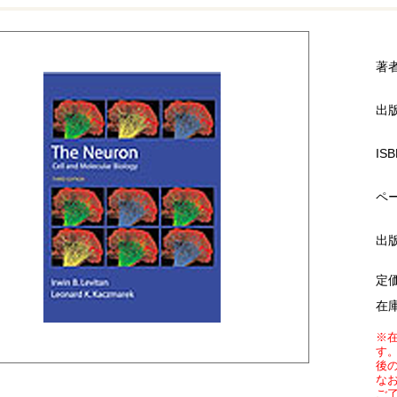
著
出
ISB
ペ
出
定
在
※
す
後
な
ご