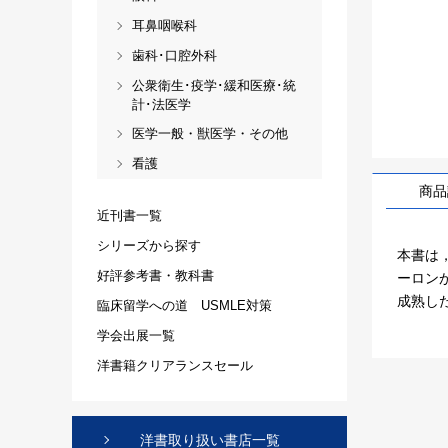
耳鼻咽喉科
歯科･口腔外科
公衆衛生･疫学･緩和医療･統
計･法医学
医学一般・獣医学・その他
看護
商品
近刊書一覧
シリーズから探す
本書は
好評参考書・教科書
ーロン
成熟し
臨床留学への道 USMLE対策
学会出展一覧
洋書籍クリアランスセール
洋書取り扱い書店一覧