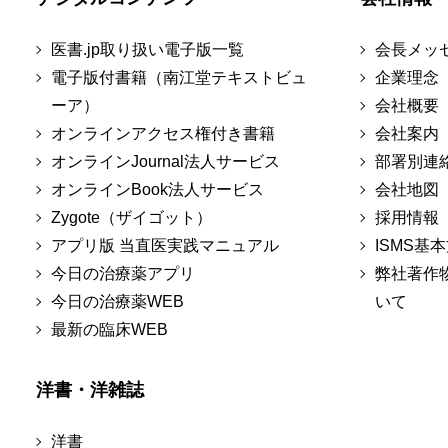
医書.jp取り扱い電子版一覧
会長メッ
電子版付書籍（南江堂テキストビュ
企業理念
ーア）
会社概要
オンラインアクセス権付き書籍
会社案内
オンラインJournal法人サービス
部署別連
オンラインBook法人サービス
会社地図
Zygote（ザイゴット）
採用情報
アプリ版 当直医実践マニュアル
ISMS基
今日の治療薬アプリ
弊社著作
今日の治療薬WEB
いて
最新の臨床WEB
洋書・洋雑誌
洋書