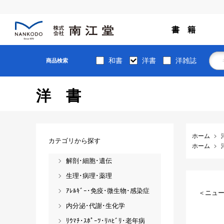
書 籍
和書
洋書
洋雑誌
商品検索
洋書
ホーム
カテゴリから探す
ホーム
解剖･細胞･遺伝
生理･病理･薬理
ｱﾚﾙｷﾞｰ･免疫･微生物･感染症
＜ニュー
内分泌･代謝･生化学
ﾘｳﾏﾁ･ｽﾎﾟｰﾂ･ﾘﾊﾋﾞﾘ･老年病