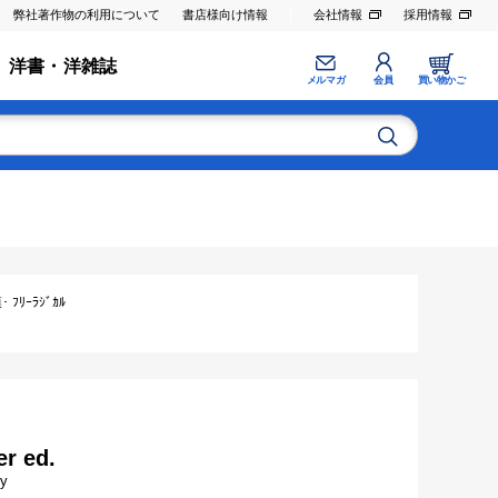
弊社著作物の利用について
書店様向け情報
会社情報
採用情報
洋書・洋雑誌
メルマガ
会員
買い物かご
ﾘｰﾗｼﾞｶﾙ
er ed.
gy