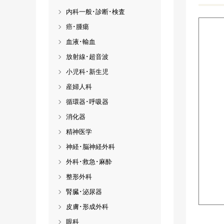
内科一般･診断･検査
癌･腫瘍
血液･輸血
放射線･超音波
小児科･新生児
産婦人科
循環器･呼吸器
消化器
精神医学
神経･脳神経外科
外科･救急･麻酔
整形外科
腎臓･泌尿器
皮膚･形成外科
眼科