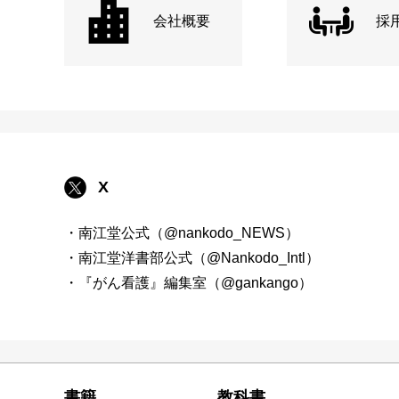
会社概要
採
X
・南江堂公式（@nankodo_NEWS）
・南江堂洋書部公式（@Nankodo_Intl）
・『がん看護』編集室（@gankango）
書籍
教科書