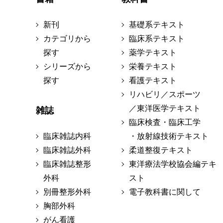
新刊
基礎系テキスト
カテゴリから
臨床系テキスト
探す
薬学テキスト
シリーズから
栄養テキスト
探す
看護テキスト
リハビリ／スポーツ
／東洋医学テキスト
雑誌
臨床検査・臨床工学
臨床雑誌内科
・放射線技術テキスト
臨床雑誌外科
柔道整復テキスト
臨床雑誌整形
東洋療法学校協会編テキ
外科
スト
別冊整形外科
電子教科書に関して
胸部外科
がん看護