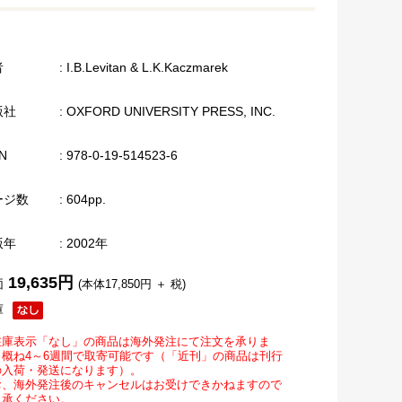
者
: I.B.Levitan & L.K.Kaczmarek
版社
: OXFORD UNIVERSITY PRESS, INC.
N
: 978-0-19-514523-6
ージ数
: 604pp.
版年
: 2002年
19,635円
価
(本体17,850円 ＋ 税)
庫
在庫表示「なし」の商品は海外発注にて注文を承りま
。概ね4～6週間で取寄可能です（「近刊」の商品は刊行
の入荷・発送になります）。
お、海外発注後のキャンセルはお受けできかねますので
了承ください。