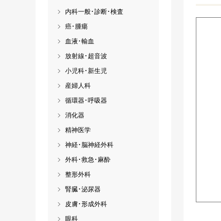
内科一般･診断･検査
癌･腫瘍
血液･輸血
放射線･超音波
小児科･新生児
産婦人科
循環器･呼吸器
消化器
精神医学
神経･脳神経外科
外科･救急･麻酔
整形外科
腎臓･泌尿器
皮膚･形成外科
眼科