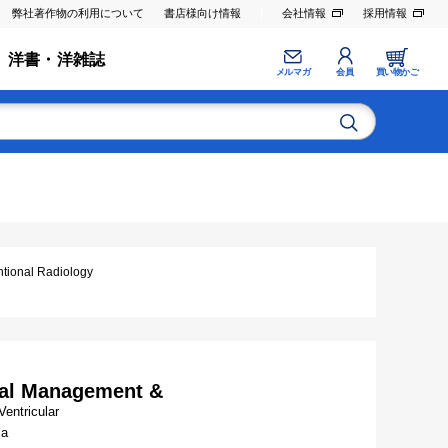
弊社著作物の利用について
書店様向け情報
会社情報
採用情報
洋書・洋雑誌
メルマガ
会員
買い物かご
nal Radiology
ical Management &
entricular
ia