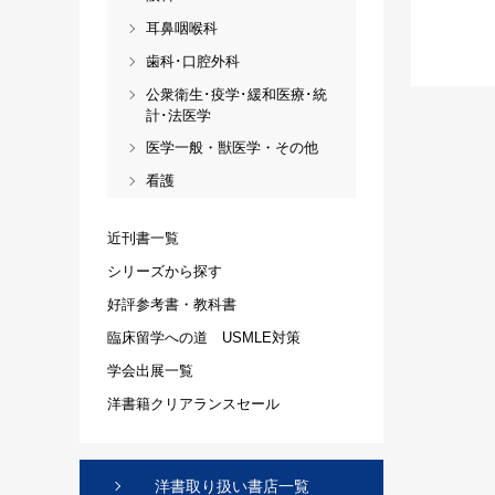
耳鼻咽喉科
歯科･口腔外科
公衆衛生･疫学･緩和医療･統
計･法医学
医学一般・獣医学・その他
看護
近刊書一覧
シリーズから探す
好評参考書・教科書
臨床留学への道 USMLE対策
学会出展一覧
洋書籍クリアランスセール
洋書取り扱い書店一覧