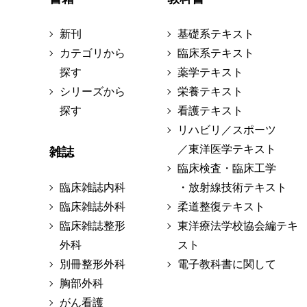
新刊
基礎系テキスト
カテゴリから
臨床系テキスト
探す
薬学テキスト
シリーズから
栄養テキスト
探す
看護テキスト
リハビリ／スポーツ
／東洋医学テキスト
雑誌
臨床検査・臨床工学
臨床雑誌内科
・放射線技術テキスト
臨床雑誌外科
柔道整復テキスト
臨床雑誌整形
東洋療法学校協会編テキ
外科
スト
別冊整形外科
電子教科書に関して
胸部外科
がん看護