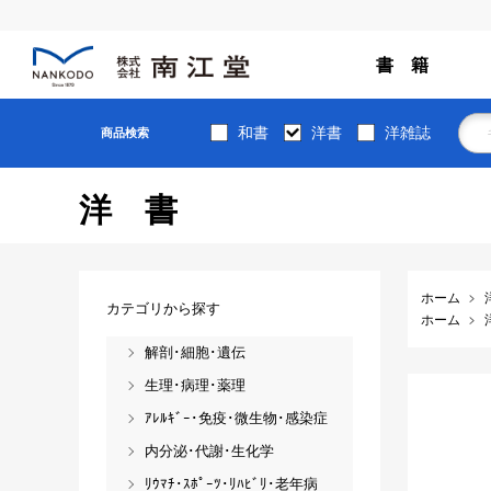
書 籍
和書
洋書
洋雑誌
商品検索
洋書
ホーム
カテゴリから探す
ホーム
解剖･細胞･遺伝
生理･病理･薬理
ｱﾚﾙｷﾞｰ･免疫･微生物･感染症
内分泌･代謝･生化学
ﾘｳﾏﾁ･ｽﾎﾟｰﾂ･ﾘﾊﾋﾞﾘ･老年病