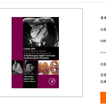
著
出
ISB
ペ
出
定
在