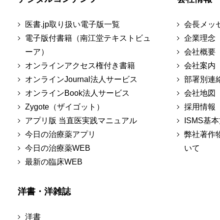
医書.jp取り扱い電子版一覧
会長メッ
電子版付書籍（南江堂テキストビュ
企業理念
ーア）
会社概要
オンラインアクセス権付き書籍
会社案内
オンラインJournal法人サービス
部署別連
オンラインBook法人サービス
会社地図
Zygote（ザイゴット）
採用情報
アプリ版 当直医実践マニュアル
ISMS基
今日の治療薬アプリ
弊社著作
今日の治療薬WEB
いて
最新の臨床WEB
洋書・洋雑誌
洋書