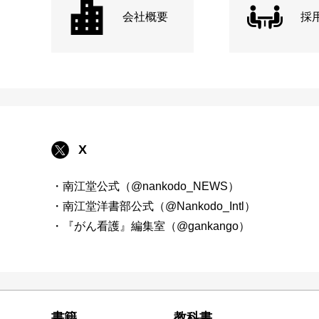
会社概要
採
X
・南江堂公式（@nankodo_NEWS）
・南江堂洋書部公式（@Nankodo_Intl）
・『がん看護』編集室（@gankango）
書籍
教科書