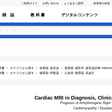
ご利用ガイド
お問い合わせ
よくあるご質問
執筆者の皆様
雑 誌
教 科 書
デジタルコンテンツ
洋書
カテゴリから探す
放射線･超音波
放射線･核医学･超音波診療･Interventio
洋書
カテゴリから探す
循環器･呼吸器
心血管･循環器･高血圧
Cardiac MRI in Diagnosis, Clin
Prognosis of Arrhythmogenic Right V
Cardiomyopathy / Dysplas