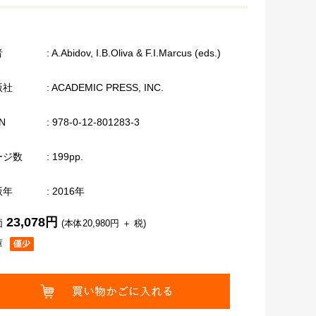
者
: A.Abidov, I.B.Oliva & F.I.Marcus (eds.)
版社
: ACADEMIC PRESS, INC.
N
: 978-0-12-801283-3
ージ数
: 199pp.
版年
: 2016年
23,078円
価
(本体20,980円 ＋ 税)
庫