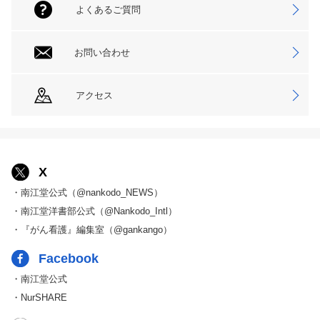
よくあるご質問
お問い合わせ
アクセス
X
・南江堂公式（@nankodo_NEWS）
・南江堂洋書部公式（@Nankodo_Intl）
・『がん看護』編集室（@gankango）
Facebook
・南江堂公式
・NurSHARE