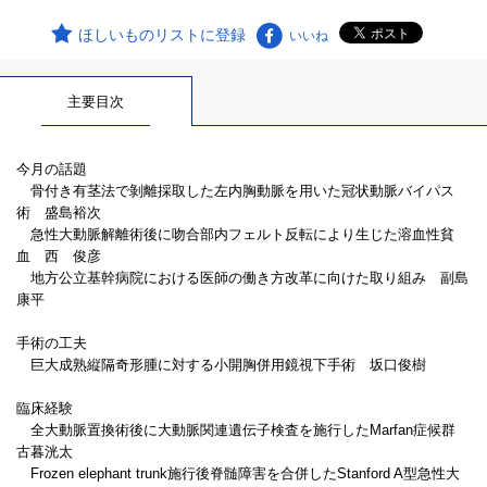
ほしいものリストに登録
いいね
主要目次
今月の話題
骨付き有茎法で剝離採取した左内胸動脈を用いた冠状動脈バイパス
術 盛島裕次
急性大動脈解離術後に吻合部内フェルト反転により生じた溶血性貧
血 西 俊彦
地方公立基幹病院における医師の働き方改革に向けた取り組み 副島
康平
手術の工夫
巨大成熟縦隔奇形腫に対する小開胸併用鏡視下手術 坂口俊樹
臨床経験
全大動脈置換術後に大動脈関連遺伝子検査を施行したMarfan症候群
古暮洸太
Frozen elephant trunk施行後脊髄障害を合併したStanford A型急性大