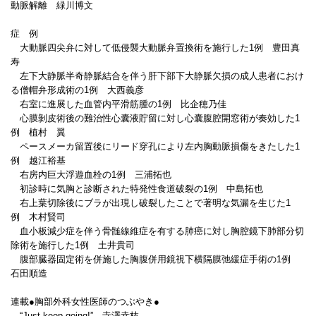
動脈解離 緑川博文
症 例
大動脈四尖弁に対して低侵襲大動脈弁置換術を施行した1例 豊田真
寿
左下大静脈半奇静脈結合を伴う肝下部下大静脈欠損の成人患者におけ
る僧帽弁形成術の1例 大西義彦
右室に進展した血管内平滑筋腫の1例 比企穂乃佳
心膜剝皮術後の難治性心囊液貯留に対し心囊腹腔開窓術が奏効した1
例 植村 翼
ペースメーカ留置後にリード穿孔により左内胸動脈損傷をきたした1
例 越江裕基
右房内巨大浮遊血栓の1例 三浦拓也
初診時に気胸と診断された特発性食道破裂の1例 中島拓也
右上葉切除後にブラが出現し破裂したことで著明な気漏を生じた1
例 木村賢司
血小板減少症を伴う骨髄線維症を有する肺癌に対し胸腔鏡下肺部分切
除術を施行した1例 土井貴司
腹部臓器固定術を併施した胸腹併用鏡視下横隔膜弛緩症手術の1例
石田順造
連載●胸部外科女性医師のつぶやき●
“Just keep going!” 寺澤幸枝