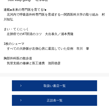
連載●未来の専門医を育てる!●
北河内で呼吸器外科専門医を育成する―関西医科大学の取り組み 村
川知弘
まい・てくにっく
左肺癌での#7郭清のコツ 大出泰久／浦本秀隆
1枚のシェーマ
すべての大静脈が左側心房に還流していた症例 市川 肇
胸部外科医の散歩道
気管支鏡の修練と医工連携 池田徳彦
取扱い書店一覧
正誤表一覧