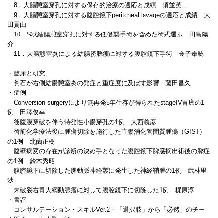
8．大腸憩室穿孔に対する保存的治療の適応と成績 須並英二
9．大腸憩室穿孔に対する腹腔鏡下peritoneal lavageの適応と成績 大
田貢由
10．S状結腸憩室穿孔に対する低侵襲手術を含めた術式選択 田島陽
介
11．大腸憩室炎による結腸膀胱瘻に対する腹腔鏡下手術 金子奉暁
・臨床と研究
糞石が右側結腸憩室炎の発症と重症度に及ぼす影響 藤田昌久
・症例
Conversion surgeryにより無再発5年生存が得られたstageIV胃癌の1
例 田澤俊幸
後腹膜穿破を伴う特発性小腸穿孔の1例 大西義彦
術前化学療法後に腫瘍切除を施行した直腸消化管間質腫瘍（GIST）
の1例 北薗正樹
腹壁病変の存在が診断の決め手となった腹腔鏡下脾臓摘出術後の脾症
の1例 鈴木秀昭
腹腔鏡下に切除した脾動脈神経叢に発生した神経鞘腫の1例 武林里
沙
未破裂右胃大網動脈瘤に対して腹腔鏡下に切除した1例 梶原淳
・書評
コンサルテーション・スキルVer.2－「選択肢」から「必然」のチー