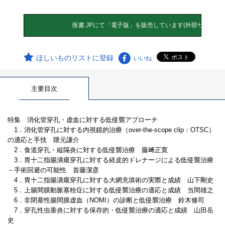
ほしいものリストに登録
いいね
主要目次
特集 消化管穿孔・虚血に対する低侵襲アプローチ
1．消化管穿孔に対する内視鏡的治療（over-the-scope clip：OTSC）
の適応と手技 隈元謙介
2．食道穿孔・縦隔炎に対する低侵襲治療 藤﨑正寛
3．胃十二指腸潰瘍穿孔に対する経皮的ドレナージによる低侵襲治療
－手術回避の可能性 首藤潔彦
4．胃十二指腸潰瘍穿孔に対する大網充填術の実際と成績 山下剛史
5．上腸間膜動脈塞栓症に対する低侵襲治療の適応と成績 当間雄之
6．非閉塞性腸間膜虚血（NOMI）の診断と低侵襲治療 鈴木修司
7．穿孔性虫垂炎に対する保存的・低侵襲治療の適応と成績 山田岳
史