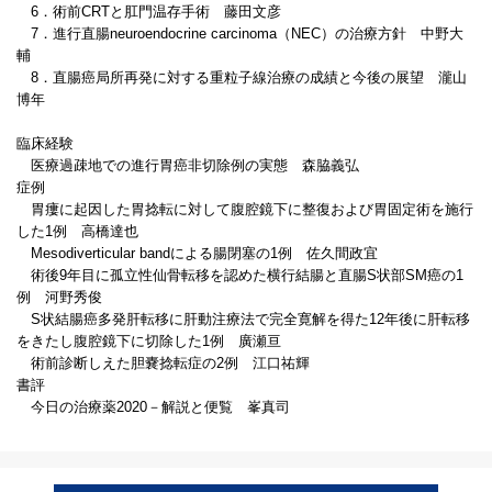
6．術前CRTと肛門温存手術 藤田文彦
7．進行直腸neuroendocrine carcinoma（NEC）の治療方針 中野大
輔
8．直腸癌局所再発に対する重粒子線治療の成績と今後の展望 瀧山
博年
臨床経験
医療過疎地での進行胃癌非切除例の実態 森脇義弘
症例
胃瘻に起因した胃捻転に対して腹腔鏡下に整復および胃固定術を施行
した1例 高橋達也
Mesodiverticular bandによる腸閉塞の1例 佐久間政宜
術後9年目に孤立性仙骨転移を認めた横行結腸と直腸S状部SM癌の1
例 河野秀俊
S状結腸癌多発肝転移に肝動注療法で完全寛解を得た12年後に肝転移
をきたし腹腔鏡下に切除した1例 廣瀬亘
術前診断しえた胆嚢捻転症の2例 江口祐輝
書評
今日の治療薬2020－解説と便覧 峯真司