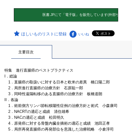
ほしいものリストに登録
いいね
主要目次
特集 進行直腸癌のベストプラクティス
I．総論
1．直腸癌の取扱いに対する日本と欧米の差異 橋口陽二郎
2．局所進行直腸癌の治療方針 石原聡一郎
3．同時性遠隔転移のある直腸癌の治療方針 板橋道朗
II．各論
1．術前側方リンパ節転移陽性症例の治療方針と術式 小森康司
2．NACRTの適応と成績 清住雄希
3．NACの適応と成績 松田明久
4．原発癌に対する骨盤内臓全摘術の適応と成績 池田正孝
5．局所再発直腸癌の再発部位を意識した治療戦略 小倉淳司