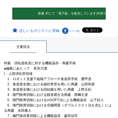
ほしいものリストに登録
いいね
主要目次
特集 消化器疾患に対する機能温存・再建手術
●編集にあたって 長谷川潔
I．上部消化管領域
1．ロボット支援下縦隔アプローチ食道癌手術 愛甲丞
2．食道亜全摘における細径胃管を用いた再建 山田和彦
3．食道亜全摘における回結腸を用いた再建 上野正紀
4．噴門側胃切除における観音開き法再建 西﨑正彦
5．噴門側胃切除におけるmSOFY法による機能温存 山下好人
6．噴門側胃切除における空腸間置（ダブルトラクト法を含む）によ
る再建 永田雅人
7．幽門保存胃切除による機能温存 森田信司