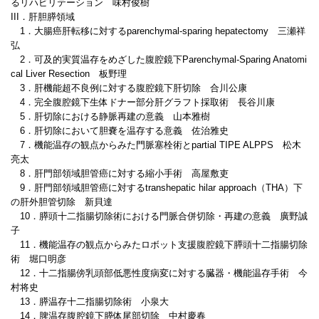
るリハビリテーション 味村俊樹
III．肝胆膵領域
1．大腸癌肝転移に対するparenchymal-sparing hepatectomy 三瀬祥
弘
2．可及的実質温存をめざした腹腔鏡下Parenchymal-Sparing Anatomi
cal Liver Resection 板野理
3．肝機能超不良例に対する腹腔鏡下肝切除 合川公康
4．完全腹腔鏡下生体ドナー部分肝グラフト採取術 長谷川康
5．肝切除における静脈再建の意義 山本雅樹
6．肝切除において胆嚢を温存する意義 佐治雅史
7．機能温存の観点からみた門脈塞栓術とpartial TIPE ALPPS 松木
亮太
8．肝門部領域胆管癌に対する縮小手術 高屋敷吏
9．肝門部領域胆管癌に対するtranshepatic hilar approach（THA）下
の肝外胆管切除 新貝達
10．膵頭十二指腸切除術における門脈合併切除・再建の意義 廣野誠
子
11．機能温存の観点からみたロボット支援腹腔鏡下膵頭十二指腸切除
術 堀口明彦
12．十二指腸傍乳頭部低悪性度病変に対する臓器・機能温存手術 今
村将史
13．膵温存十二指腸切除術 小泉大
14．脾温存腹腔鏡下膵体尾部切除 中村慶春