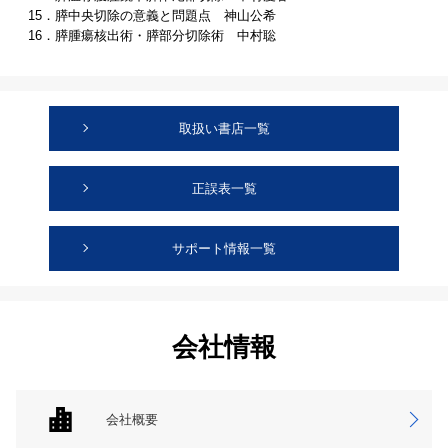
15．膵中央切除の意義と問題点 神山公希
16．膵腫瘍核出術・膵部分切除術 中村聡
取扱い書店一覧
正誤表一覧
サポート情報一覧
会社情報
会社概要