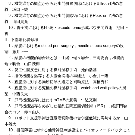
8．機能温存の観点からみた幽門側胃切除におけるBillroth-I法の意
義 坂口正純
9．機能温存の観点からみた幽門切除術におけるRoux-en Y法の意
義 山田貴允
10．胃全摘におけるHis角・pseudo-fornix形成パウチ間置術 池田正
視
II．下部消化管領域
1．結腸におけるreduced port surgery，needle scopic surgeryの役
割 藤井正一
2．結腸の機能的吻合法とは－手縫い端々吻合，三角吻合，機能的
端々吻合 山口茂樹
3．炎症性腸疾患に対する機能温存手術 池内浩基
4．排便機能を温存する大腸全摘術の再建法 小金井一隆
5．直腸癌に対する局所切除の適応と補助療法 高橋秀和
6．直腸癌に対する究極の機能温存手術－watch and wait policyの展
望 中西良太
7．肛門機能温存にはたすtaTMEの意義 牛込充則
8．肛門機能温存をめざした括約筋間直腸切除術（ISR），経肛門吻
合のコツ 赤木由人
9．ロボット支援手術は直腸癌切除後の合併症低減に寄与するか 山
本雄大
10．排便障害に対する仙骨神経刺激療法とバイオフィードバックによ