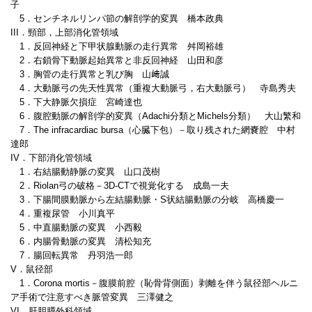
子
5．センチネルリンパ節の解剖学的変異 橋本政典
III．頸部，上部消化管領域
1．反回神経と下甲状腺動脈の走行異常 舛岡裕雄
2．右鎖骨下動脈起始異常と非反回神経 山田和彦
3．胸管の走行異常と乳び胸 山﨑誠
4．大動脈弓の先天性異常（重複大動脈弓，右大動脈弓） 寺島秀夫
5．下大静脈欠損症 宮崎達也
6．腹腔動脈の解剖学的変異（Adachi分類とMichels分類） 大山繁和
7．The infracardiac bursa（心臓下包）－取り残された網嚢腔 中村
達郎
IV．下部消化管領域
1．右結腸動静脈の変異 山口茂樹
2．Riolan弓の破格－3D-CTで視覚化する 成島一夫
3．下腸間膜動脈から左結腸動脈・S状結腸動脈の分岐 高橋慶一
4．重複尿管 小川真平
5．中直腸動脈の変異 小西毅
6．内腸骨動脈の変異 清松知充
7．腸回転異常 丹羽浩一郎
V．鼠径部
1．Corona mortis－腹膜前腔（恥骨背側面）剥離を伴う鼠径部ヘルニ
ア手術で注意すべき脈管変異 三澤健之
VI．肝胆膵外科領域