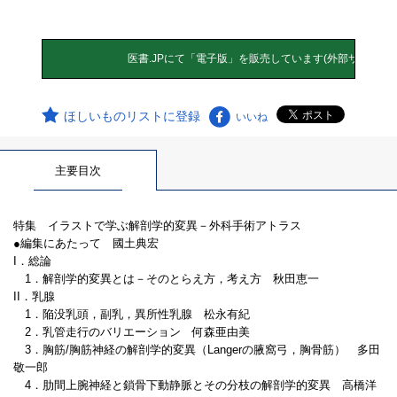
ほしいものリストに登録
いいね
主要目次
特集 イラストで学ぶ解剖学的変異－外科手術アトラス
●編集にあたって 國土典宏
I．総論
1．解剖学的変異とは－そのとらえ方，考え方 秋田恵一
II．乳腺
1．陥没乳頭，副乳，異所性乳腺 松永有紀
2．乳管走行のバリエーション 何森亜由美
3．胸筋/胸筋神経の解剖学的変異（Langerの腋窩弓，胸骨筋） 多田
敬一郎
4．肋間上腕神経と鎖骨下動静脈とその分枝の解剖学的変異 高橋洋