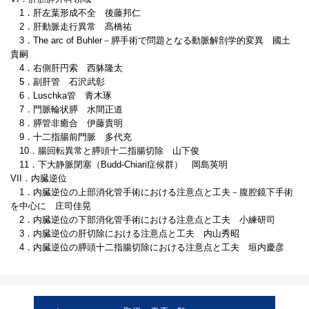
1．肝左葉形成不全 後藤邦仁
2．肝動脈走行異常 髙橋祐
3．The arc of Buhler－膵手術で問題となる動脈解剖学的変異 國土
貴嗣
4．右側肝円索 西躰隆太
5．副肝管 石沢武彰
6．Luschka管 青木琢
7．門脈輪状膵 水間正道
8．膵管非癒合 伊藤貴明
9．十二指腸前門脈 多代充
10．腸回転異常と膵頭十二指腸切除 山下俊
11．下大静脈閉塞（Budd-Chiari症候群） 岡島英明
VII．内臓逆位
1．内臓逆位の上部消化管手術における注意点と工夫－腹腔鏡下手術
を中心に 庄司佳晃
2．内臓逆位の下部消化管手術における注意点と工夫 小練研司
3．内臓逆位の肝切除における注意点と工夫 内山秀昭
4．内臓逆位の膵頭十二指腸切除における注意点と工夫 垣内慶彦