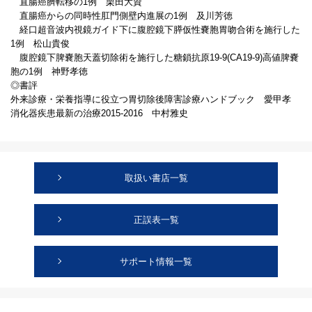
直腸癌臍転移の1例 栗田大資
直腸癌からの同時性肛門側壁内進展の1例 及川芳徳
経口超音波内視鏡ガイド下に腹腔鏡下膵仮性嚢胞胃吻合術を施行した
1例 松山貴俊
腹腔鏡下脾嚢胞天蓋切除術を施行した糖鎖抗原19-9(CA19-9)高値脾嚢
胞の1例 神野孝徳
◎書評
外来診療・栄養指導に役立つ胃切除後障害診療ハンドブック 愛甲孝
消化器疾患最新の治療2015-2016 中村雅史
取扱い書店一覧
正誤表一覧
サポート情報一覧