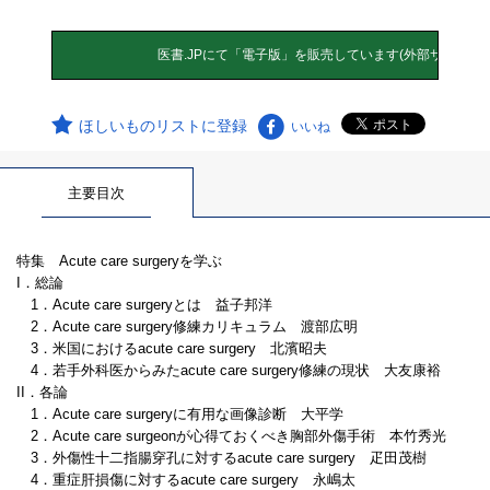
ほしいものリストに登録
いいね
主要目次
特集 Acute care surgeryを学ぶ
I．総論
1．Acute care surgeryとは 益子邦洋
2．Acute care surgery修練カリキュラム 渡部広明
3．米国におけるacute care surgery 北濱昭夫
4．若手外科医からみたacute care surgery修練の現状 大友康裕
II．各論
1．Acute care surgeryに有用な画像診断 大平学
2．Acute care surgeonが心得ておくべき胸部外傷手術 本竹秀光
3．外傷性十二指腸穿孔に対するacute care surgery 疋田茂樹
4．重症肝損傷に対するacute care surgery 永嶋太