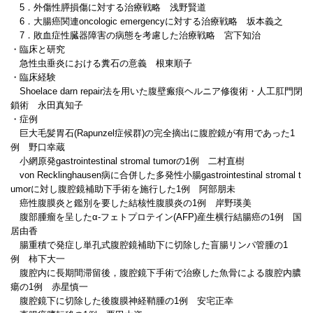
5．外傷性膵損傷に対する治療戦略 浅野賢道
6．大腸癌関連oncologic emergencyに対する治療戦略 坂本義之
7．敗血症性臓器障害の病態を考慮した治療戦略 宮下知治
・臨床と研究
急性虫垂炎における糞石の意義 根東順子
・臨床経験
Shoelace darn repair法を用いた腹壁瘢痕ヘルニア修復術・人工肛門閉
鎖術 永田真知子
・症例
巨大毛髪胃石(Rapunzel症候群)の完全摘出に腹腔鏡が有用であった1
例 野口幸蔵
小網原発gastrointestinal stromal tumorの1例 二村直樹
von Recklinghausen病に合併した多発性小腸gastrointestinal stromal t
umorに対し腹腔鏡補助下手術を施行した1例 阿部朋未
癌性腹膜炎と鑑別を要した結核性腹膜炎の1例 岸野瑛美
腹部腫瘤を呈したα-フェトプロテイン(AFP)産生横行結腸癌の1例 国
居由香
腸重積で発症し単孔式腹腔鏡補助下に切除した盲腸リンパ管腫の1
例 柿下大一
腹腔内に長期間滞留後，腹腔鏡下手術で治療した魚骨による腹腔内膿
瘍の1例 赤星慎一
腹腔鏡下に切除した後腹膜神経鞘腫の1例 安宅正幸