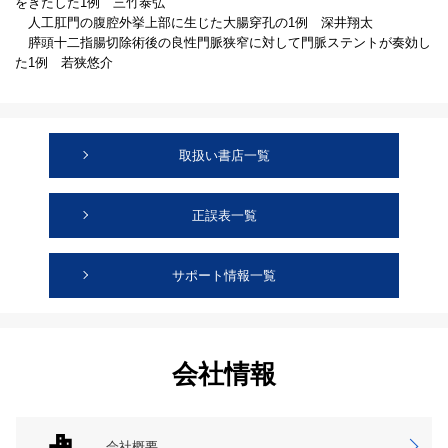
をきたした1例 三竹泰弘
人工肛門の腹腔外挙上部に生じた大腸穿孔の1例 深井翔太
膵頭十二指腸切除術後の良性門脈狭窄に対して門脈ステントが奏効し
た1例 若狭悠介
取扱い書店一覧
正誤表一覧
サポート情報一覧
会社情報
会社概要