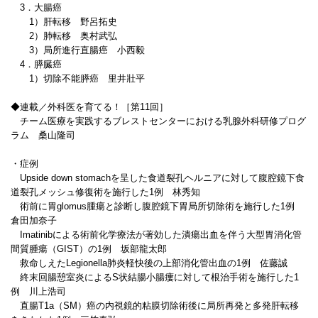
3．大腸癌
1）肝転移 野呂拓史
2）肺転移 奥村武弘
3）局所進行直腸癌 小西毅
4．膵臓癌
1）切除不能膵癌 里井壯平
◆連載／外科医を育てる！［第11回］
チーム医療を実践するブレストセンターにおける乳腺外科研修プログ
ラム 桑山隆司
・症例
Upside down stomachを呈した食道裂孔ヘルニアに対して腹腔鏡下食
道裂孔メッシュ修復術を施行した1例 林秀知
術前に胃glomus腫瘍と診断し腹腔鏡下胃局所切除術を施行した1例
倉田加奈子
Imatinibによる術前化学療法が著効した潰瘍出血を伴う大型胃消化管
間質腫瘍（GIST）の1例 坂部龍太郎
救命しえたLegionella肺炎軽快後の上部消化管出血の1例 佐藤誠
終末回腸憩室炎によるS状結腸小腸瘻に対して根治手術を施行した1
例 川上浩司
直腸T1a（SM）癌の内視鏡的粘膜切除術後に局所再発と多発肝転移