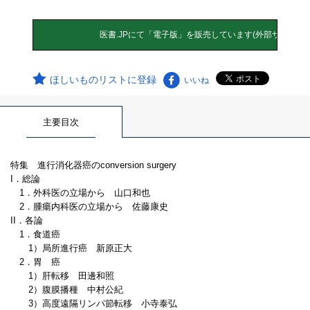
ほしいものリストに登録
いいね
主要目次
特集 進行消化器癌のconversion surgery
I．総論
1．外科医の立場から 山口和也
2．腫瘍内科医の立場から 佐藤康史
II．各論
1．食道癌
1）局所進行癌 新原正大
2．胃 癌
1）肝転移 田邊和照
2）腹膜播種 中村公紀
3）高度遠隔リンパ節転移 小寺泰弘