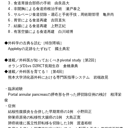
3．食道胃接合部癌の手術 由良昌大
4．非開胸による食道癌根治手術 瀬戸泰之
5．サルベージ食道切除－適応と手術手技，周術期管理 亀井尚
6．胃管による食道再建 吉田直矢
7．結腸による食道再建 上野正紀
8．有茎空腸による食道再建 白川靖博
◆外科学の古典を読む［特別寄稿］
Applebyの足跡をたずねて 國土典宏
◆連載／外科医が知っておくべきpivotal study［第2回］
オランダD1vs D2RCT長期生存 倉橋康典
◆連載／外科医を育てる！［第4回］
熊本大学消化器外科における専門医指導システム 岩槻政晃
・臨床経験
Portal annular pancreasの膵奇形を伴った膵切除症例の検討 相澤栄
俊
・症例
結核性腹膜炎を合併した早期胃癌の1例 小野田正
卵巣癌原発の転移性大腸癌の1例 大島正寛
肺癌術後に孤立性肝転移を切除した1例 渡邉裕樹