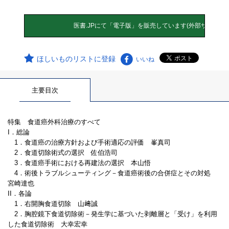
ほしいものリストに登録
いいね
主要目次
特集 食道癌外科治療のすべて
I．総論
1．食道癌の治療方針および手術適応の評価 峯真司
2．食道切除術式の選択 佐伯浩司
3．食道癌手術における再建法の選択 本山悟
4．術後トラブルシューティング－食道癌術後の合併症とその対処
宮崎達也
II．各論
1．右開胸食道切除 山﨑誠
2．胸腔鏡下食道切除術－発生学に基づいた剥離層と「受け」を利用
した食道切除術 大幸宏幸