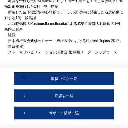
亀背を合併した胆嚢捻転症に対してポート配置を工夫し腹腔鏡下胆嚢
摘出術を施行した1例 中川祐輔
断裂した皮下埋没型中心静脈カテーテル回収中に発生した右房損傷に
対する1例 飯島誠
ネコ咬傷後のPasteurella multocidaによる感染性腹部大動脈瘤の1例
森岡三智奈
・随録
日本透析医会研修セミナー「透析医療におけるCurrent Topics 2017」
（東京開催）
ストーマリハビリテーション講習会 第14回リーダーシップコース
取扱い書店一覧
正誤表一覧
サポート情報一覧