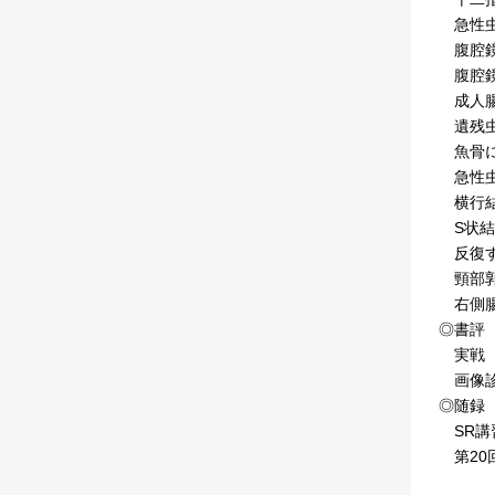
急性虫垂
腹腔鏡
腹腔鏡
成人腸
遺残虫
魚骨に
急性虫
横行結
S状結腸
反復す
頸部郭
右側腸
◎書評
実戦 
画像診
◎随録
SR講
第20