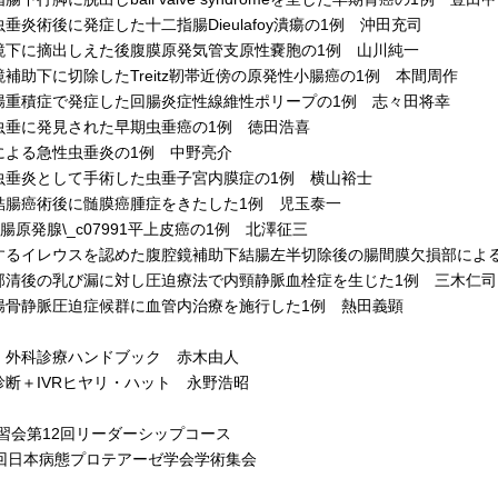
炎術後に発症した十二指腸Dieulafoy潰瘍の1例 沖田充司
下に摘出しえた後腹膜原発気管支原性嚢胞の1例 山川純一
補助下に切除したTreitz靭帯近傍の原発性小腸癌の1例 本間周作
重積症で発症した回腸炎症性線維性ポリープの1例 志々田将幸
垂に発見された早期虫垂癌の1例 徳田浩喜
よる急性虫垂炎の1例 中野亮介
垂炎として手術した虫垂子宮内膜症の1例 横山裕士
腸癌術後に髄膜癌腫症をきたした1例 児玉泰一
原発腺\_c07991平上皮癌の1例 北澤征三
るイレウスを認めた腹腔鏡補助下結腸左半切除後の腸間膜欠損部による
清後の乳び漏に対し圧迫療法で内頸静脈血栓症を生じた1例 三木仁司
骨静脈圧迫症候群に血管内治療を施行した1例 熱田義顕
外科診療ハンドブック 赤木由人
断＋IVRヒヤリ・ハット 永野浩昭
習会第12回リーダーシップコース
回日本病態プロテアーゼ学会学術集会