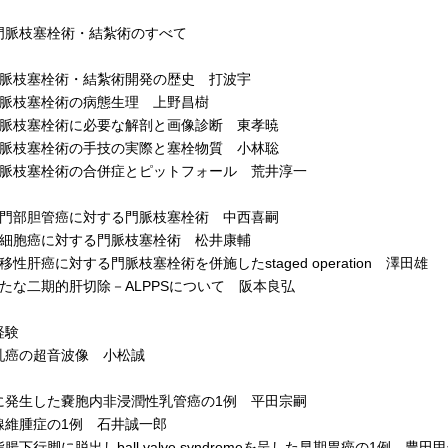
門脈枝塞栓術・結紮術のすべて
脈枝塞栓術・結紮術開発の歴史 打波宇
脈枝塞栓術の病態生理 上野昌樹
脈枝塞栓術に必要な解剖と画像診断 東孝暁
脈枝塞栓術の手技の実際と塞栓物質 小林聡
脈枝塞栓術の合併症とピットフォール 荒井淳一
門部胆管癌に対する門脈枝塞栓術 中西喜嗣
細胞癌に対する門脈枝塞栓術 松井康輔
性肝癌に対する門脈枝塞栓術を併施したstaged operation 澤田雄
たな二期的肝切除－ALPPSについて 阪本良弘
経験
癌の超音波像 小松誠
発生した嚢胞内非浸潤性乳管癌の1例 平田宗嗣
維腫症の1例 石井誠一郎
下行脚に脱出しball valve syndromeを呈した早期胃癌の1例 豊田