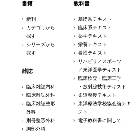
書籍
教科書
新刊
基礎系テキスト
カテゴリから
臨床系テキスト
探す
薬学テキスト
シリーズから
栄養テキスト
探す
看護テキスト
リハビリ／スポーツ
／東洋医学テキスト
雑誌
臨床検査・臨床工学
臨床雑誌内科
・放射線技術テキスト
臨床雑誌外科
柔道整復テキスト
臨床雑誌整形
東洋療法学校協会編テキ
外科
スト
別冊整形外科
電子教科書に関して
胸部外科