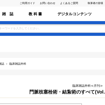
ご利用ガイド
お問い合わせ
よくあるご質問
執筆者の皆様
雑 誌
教 科 書
デジタルコンテンツ
雑誌
臨床雑誌外科
臨床雑誌外科≪月刊≫
門脈枝塞栓術・結紮術のすべて(Vol.77