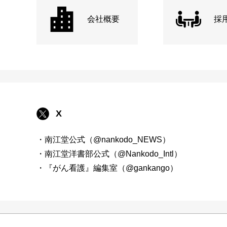
会社概要
採
X
・南江堂公式（@nankodo_NEWS）
・南江堂洋書部公式（@Nankodo_Intl）
・『がん看護』編集室（@gankango）