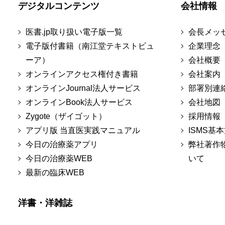
デジタルコンテンツ
会社情報
医書.jp取り扱い電子版一覧
会長メッ
電子版付書籍（南江堂テキストビュ
企業理念
ーア）
会社概要
オンラインアクセス権付き書籍
会社案内
オンラインJournal法人サービス
部署別連
オンラインBook法人サービス
会社地図
Zygote（ザイゴット）
採用情報
アプリ版 当直医実践マニュアル
ISMS基
今日の治療薬アプリ
弊社著作
今日の治療薬WEB
いて
最新の臨床WEB
洋書・洋雑誌