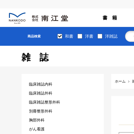
書 籍
和書
洋書
洋雑誌
商品検索
雑誌
ホーム
臨床雑誌内科
臨床雑誌外科
臨床雑誌整形外科
別冊整形外科
胸部外科
がん看護