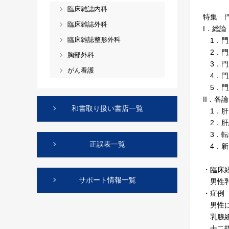
臨床雑誌内科
特集 
臨床雑誌外科
I．総論
臨床雑誌整形外科
1．門
2．門
胸部外科
3．門
がん看護
4．門
5．門
II．各論
和書取り扱い書店一覧
1．肝
2．肝
3．転移
正誤表一覧
4．新
・臨床
サポート情報一覧
男性乳
・症例
男性に
乳腺線
十二指腸