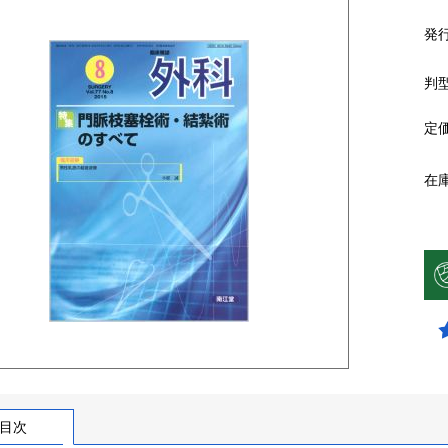
発
判
定
在
目次