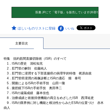
ほしいものリストに登録
いいね
主要目次
特集 括約筋間直腸切除術（ISR）のすべて
1．ISRの歴史 清松知充
2．肛門管の解剖 佐藤純人
3．肛門管に浸潤する下部直腸癌の病理学的特徴 梶原由規
4．肛門管癌浸潤の画像診断とISRの適応 畑 泰司
5．開腹によるISRの手術手技 山田一隆
6．腹腔鏡下ISRの手術手技 奥田準二
7．ISRの遠隔成績 藤本佳也
8．治療成績と術後排便機能の両立をめざしたISR 西澤祐吏
9．ISRの限界例に対し機能と根治性からみたESRの位置づけ 赤木
由人