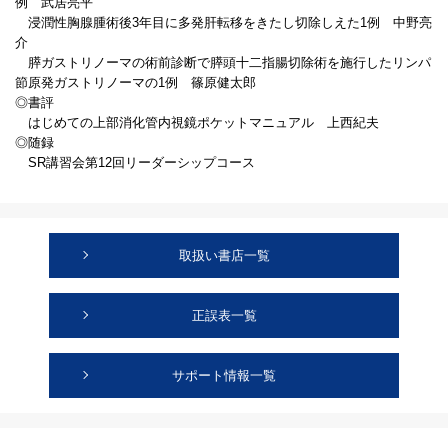
例 武居亮平
浸潤性胸腺腫術後3年目に多発肝転移をきたし切除しえた1例 中野亮
介
膵ガストリノーマの術前診断で膵頭十二指腸切除術を施行したリンパ
節原発ガストリノーマの1例 篠原健太郎
◎書評
はじめての上部消化管内視鏡ポケットマニュアル 上西紀夫
◎随録
SR講習会第12回リーダーシップコース
取扱い書店一覧
正誤表一覧
サポート情報一覧