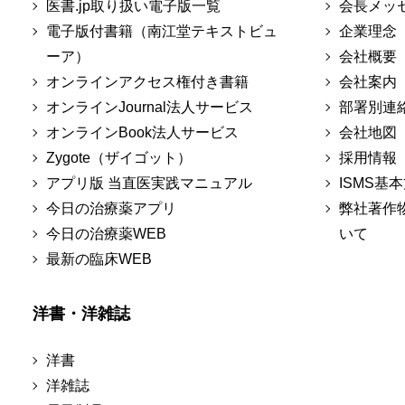
医書.jp取り扱い電子版一覧
会長メッ
電子版付書籍（南江堂テキストビュ
企業理念
ーア）
会社概要
オンラインアクセス権付き書籍
会社案内
オンラインJournal法人サービス
部署別連
オンラインBook法人サービス
会社地図
Zygote（ザイゴット）
採用情報
アプリ版 当直医実践マニュアル
ISMS基
今日の治療薬アプリ
弊社著作
今日の治療薬WEB
いて
最新の臨床WEB
洋書・洋雑誌
洋書
洋雑誌