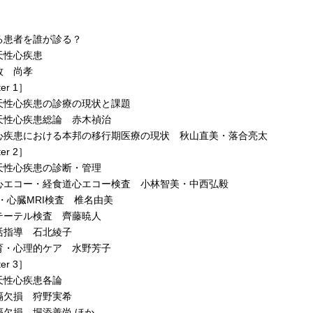
］
る患者を誰が診る？
天性心疾患
牧 尚孝
er 1］
天性心疾患の診療の現状と課題
天性心疾患総論 赤木禎治
心疾患における本邦の移行期医療の現状 秋山直美・落合亮太
er 2］
天性心疾患の診断・管理
心エコー・経食道心エコー検査 小林智美・中西弘毅
・心臓MRI検査 椎名由美
テーテル検査 齊藤暁人
活指導 石北綾子
育・心理的ケア 水野芳子
er 3］
天性心疾患各論
隔欠損 狩野実希
隔欠損 堀添善尚 ほか