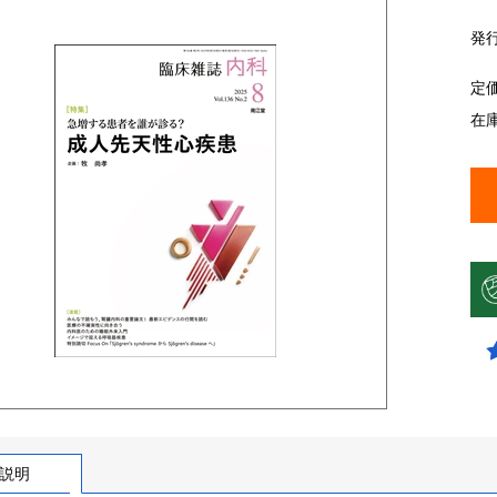
発
定
在
説明