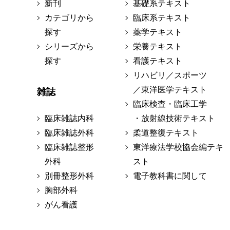
新刊
基礎系テキスト
カテゴリから
臨床系テキスト
探す
薬学テキスト
シリーズから
栄養テキスト
探す
看護テキスト
リハビリ／スポーツ
／東洋医学テキスト
雑誌
臨床検査・臨床工学
臨床雑誌内科
・放射線技術テキスト
臨床雑誌外科
柔道整復テキスト
臨床雑誌整形
東洋療法学校協会編テキ
外科
スト
別冊整形外科
電子教科書に関して
胸部外科
がん看護