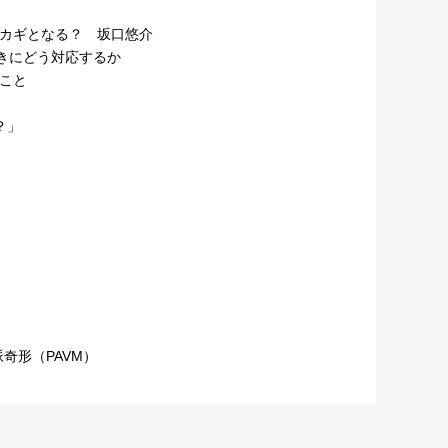
カギとなる？ 坂口悠介
きにどう対応するか
こと
？」
奇形（PAVM）