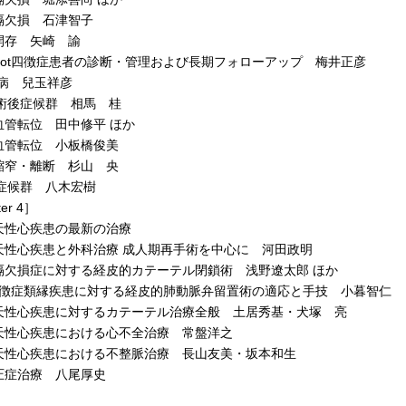
隔欠損 石津智子
開存 矢崎 諭
llot四徴症患者の診断・管理および長期フォローアップ 梅井正彦
in病 兒玉祥彦
an術後症候群 相馬 桂
血管転位 田中修平 ほか
血管転位 小板橋俊美
縮窄・離断 杉山 央
an症候群 八木宏樹
er 4］
天性心疾患の最新の治療
天性心疾患と外科治療 成人期再手術を中心に 河田政明
隔欠損症に対する経皮的カテーテル閉鎖術 浅野遼太郎 ほか
ot四徴症類縁疾患に対する経皮的肺動脈弁留置術の適応と手技 小暮智仁
天性心疾患に対するカテーテル治療全般 土居秀基・犬塚 亮
天性心疾患における心不全治療 常盤洋之
天性心疾患における不整脈治療 長山友美・坂本和生
圧症治療 八尾厚史
］