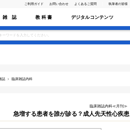
ご利用ガイド
お問い合わせ
よくあるご質問
執筆者の皆様
雑 誌
教 科 書
デジタルコンテンツ
雑誌
臨床雑誌内科
臨床雑誌内科≪月刊≫
急増する患者を誰が診る？成人先天性心疾患（Vol