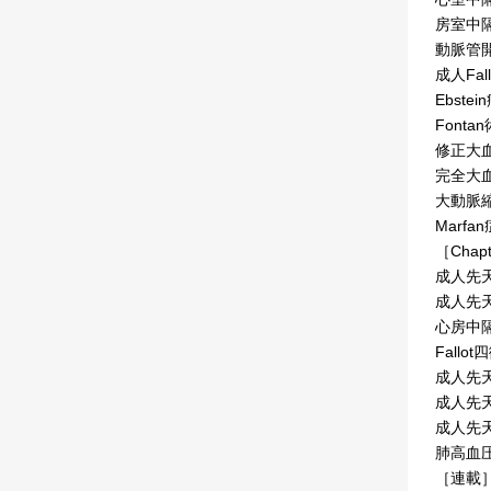
房室中
動脈管
成人Fa
Ebste
Font
修正大
完全大
大動脈
Marf
［Chapt
成人先
成人先
心房中
Fall
成人先
成人先
成人先
肺高血
［連載