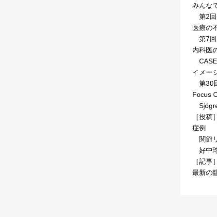
みんな
第2回
医療の
第7回
内科医
CAS
イメー
第30
Focus 
Sjögre
［投稿
症例
関節リウ
好中球
［記事
最新の臨