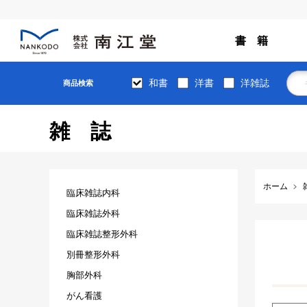
書 籍
和書
洋書
洋雑誌
商品検索
雑誌
ホーム
臨床雑誌内科
臨床雑誌外科
臨床雑誌整形外科
別冊整形外科
胸部外科
がん看護