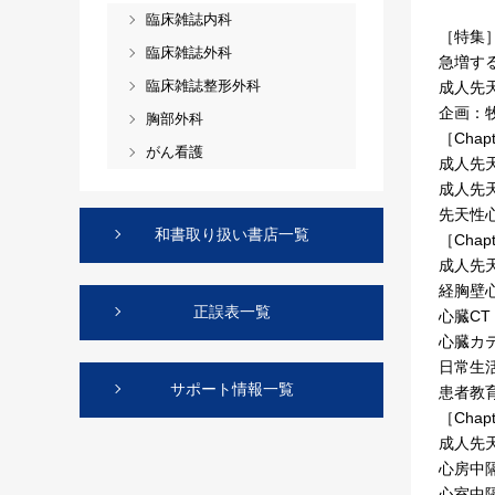
臨床雑誌内科
［特集
臨床雑誌外科
急増す
臨床雑誌整形外科
成人先
企画：
胸部外科
［Chapt
がん看護
成人先
成人先
先天性
和書取り扱い書店一覧
［Chapt
成人先
経胸壁
正誤表一覧
心臓CT
心臓カ
日常生
サポート情報一覧
患者教
［Chapt
成人先
心房中
心室中