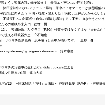
で読もう，腎臓内科の重要論文！ 最新エビデンスの行間を読む
 降圧療法中のクレアチニン上昇時，尿中バイオマーカーが病態理解の
不確実性に向き合う 不明・複雑・変わりゆく病状，正解がわからないと
 不確実性への対応④：自分の感情を認知する，不安に向き合うという
のための睡眠外来入門 徳増一樹
E 12．「夜間睡眠ポリグラフ（PSG）検査を受けなくてはなりませんか
ジで捉える呼吸器疾患 立石知也
回 リウマチ性胸膜炎「息を吸うと背中が痛いです」 皿谷 健
On
nʼs syndromeからSjögren’s diseaseへ 鈴木康倫
］
マチの治療中に生じたCandida tropicalisによる
減少性腸炎の1例 徳山大虎
］
床WEB ～臨床雑誌「内科」出張版～ 肺動静脈瘻（PAVF）・肺動静脈