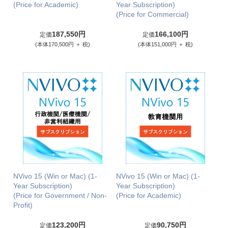
(Price for Academic)
Year Subscription)
(Price for Commercial)
187,550円
166,100円
定価
定価
(本体170,500円 ＋ 税)
(本体151,000円 ＋ 税)
NVivo 15 (Win or Mac) (1-
NVivo 15 (Win or Mac) (1-
Year Subscription)
Year Subscription)
(Price for Government / Non-
(Price for Academic)
Profit)
123,200円
90,750円
定価
定価