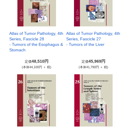
Atlas of Tumor Pathology, 4th
Atlas of Tumor Pathology, 4th
Series, Fascicle 28
Series, Fascicle 27
- Tumors of the Esophagus &
- Tumors of the Liver
Stomach
48,510円
45,969円
定価
定価
(本体44,100円 ＋ 税)
(本体41,790円 ＋ 税)