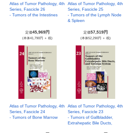
Atlas of Tumor Pathology, 4th
Atlas of Tumor Pathology, 4th
Series, Fascicle 26
Series, Fascicle 25
- Tumors of the Intestines
- Tumors of the Lymph Node
& Spleen
45,969円
57,519円
定価
定価
(本体41,790円 ＋ 税)
(本体52,290円 ＋ 税)
Atlas of Tumor Pathology, 4th
Atlas of Tumor Pathology, 4th
Series, Fascicle 24
Series, Fascicle 23
- Tumors of Bone Marrow
- Tumors of Gallbladder,
Extrahepatic Bile Ducts,