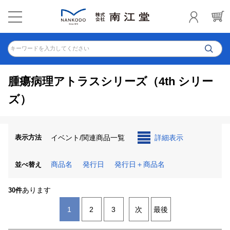
キーワードを入力してください
腫瘍病理アトラスシリーズ（4th シリー
ズ）
表示方法
イベント/関連商品一覧
詳細表示
商品名
発行日
発行日＋商品名
並べ替え
あります
30件
1
2
3
次
最後