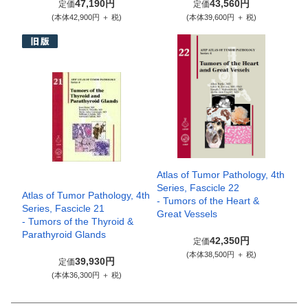
47,190円
43,560円
定価
定価
(本体42,900円 ＋ 税)
(本体39,600円 ＋ 税)
Atlas of Tumor Pathology, 4th
Series, Fascicle 22
Atlas of Tumor Pathology, 4th
- Tumors of the Heart &
Series, Fascicle 21
Great Vessels
- Tumors of the Thyroid &
Parathyroid Glands
42,350円
定価
(本体38,500円 ＋ 税)
39,930円
定価
(本体36,300円 ＋ 税)