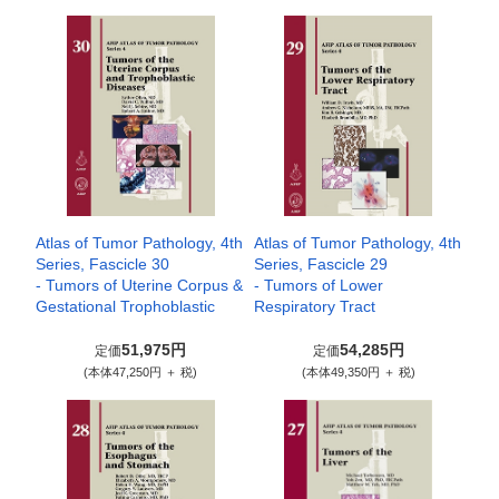
Atlas of Tumor Pathology, 4th
Atlas of Tumor Pathology, 4th
Series, Fascicle 30
Series, Fascicle 29
- Tumors of Uterine Corpus &
- Tumors of Lower
Gestational Trophoblastic
Respiratory Tract
51,975円
54,285円
定価
定価
(本体47,250円 ＋ 税)
(本体49,350円 ＋ 税)