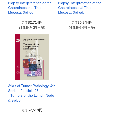
Biopsy Interpretation of the
Biopsy Interpretation of the
Gastrointestinal Tract
Gastrointestinal Tract
Mucosa, 3rd ed.
Mucosa, 3rd ed.
32,714円
30,844円
定価
定価
(本体29,740円 ＋ 税)
(本体28,040円 ＋ 税)
Atlas of Tumor Pathology, 4th
Series, Fascicle 25
- Tumors of the Lymph Node
& Spleen
57,519円
定価