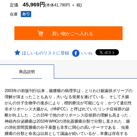
45,969円
定価
(本体41,790円 ＋ 税)
在庫
ほしいものリストに登録
いいね
商品説明
2003年の前版刊行以来，腸腫瘍の病理学は，とりわけ鋸歯状ポリープの
理解が深まったこともあり，大いなる発展を遂げている． そして大腸
がんの分子生物学の進歩により，標的療法が可能になり，かつて遺伝性
非ポリポーシス大腸がん（HNPCC）と呼ばれていたリンチ症候群の診
断が向上した．この15年で他のポリポーシス症候群の理解も高まった．
神経内分泌腫瘍は2010年WHOの消化器腫瘍分類で分類し直された．腸
の消化管間質腫瘍の分子基盤も非常に関心の高いテーマである． 虫垂
腫瘍の分類と命名は以前として議論が続いているが，本書は存在する