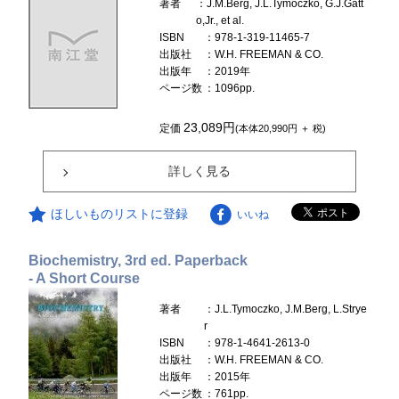
著者
：J.M.Berg, J.L.Tymoczko, G.J.Gatt
o,Jr., et al.
ISBN
：978-1-319-11465-7
出版社
：W.H. FREEMAN & CO.
出版年
：2019年
ページ数
：1096pp.
23,089円
定価
(本体20,990円 ＋ 税)
詳しく見る
ほしいものリストに登録
いいね
Biochemistry, 3rd ed. Paperback
- A Short Course
著者
：J.L.Tymoczko, J.M.Berg, L.Strye
r
ISBN
：978-1-4641-2613-0
出版社
：W.H. FREEMAN & CO.
出版年
：2015年
ページ数
：761pp.