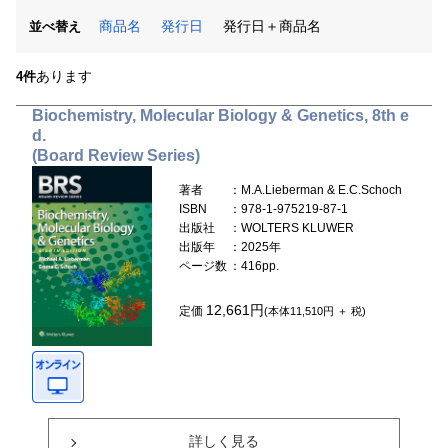
商品名
発行日
発行日＋商品名
並べ替え
あります
4件
Biochemistry, Molecular Biology & Genetics, 8th e
d.
(Board Review Series)
著者
：M.A.Lieberman & E.C.Schoch
ISBN
：978-1-975219-87-1
出版社
：WOLTERS KLUWER
出版年
：2025年
ページ数
：416pp.
12,661円
定価
(本体11,510円 ＋ 税)
詳しく見る