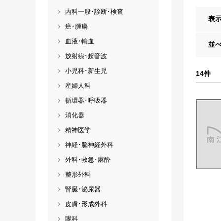
内科一般･診断･検査
表
癌･腫瘍
血液･輸血
並
放射線･超音波
小児科･新生児
14
件
産婦人科
循環器･呼吸器
消化器
精神医学
神経･脳神経外科
外科･救急･麻酔
整形外科
腎臓･泌尿器
皮膚･形成外科
眼科