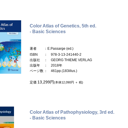
Color Atlas of Genetics, 5th ed.
- Basic Sciences
著者
：E.Passarge (ed.)
ISBN
： 978-3-13-241440-2
出版社
： GEORG THIEME VERLAG
出版年
： 2018年
ページ数
： 461pp.(183illus.)
13,299円
定価
(本体12,090円 ＋ 税)
Color Atlas of Pathophysiology, 3rd ed.
- Basic Sciences