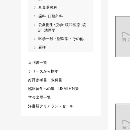
耳鼻咽喉科
歯科･口腔外科
公衆衛生･疫学･緩和医療･統
計･法医学
医学一般・獣医学・その他
看護
近刊書一覧
シリーズから探す
好評参考書・教科書
臨床留学への道 USMLE対策
学会出展一覧
洋書籍クリアランスセール