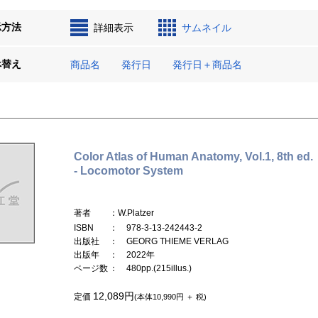
示方法
詳細表示
サムネイル
べ替え
商品名
発行日
発行日＋商品名
Color Atlas of Human Anatomy, Vol.1, 8th ed.
- Locomotor System
著者
：W.Platzer
ISBN
： 978-3-13-242443-2
出版社
： GEORG THIEME VERLAG
出版年
： 2022年
ページ数
： 480pp.(215illus.)
12,089円
定価
(本体10,990円 ＋ 税)