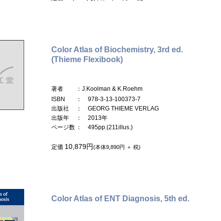
Color Atlas of Biochemistry, 3rd ed.
(Thieme Flexibook)
著者
：J.Koolman & K.Roehm
ISBN
： 978-3-13-100373-7
出版社
： GEORG THIEME VERLAG
出版年
： 2013年
ページ数
： 495pp.(211illus.)
10,879円
定価
(本体9,890円 ＋ 税)
Color Atlas of ENT Diagnosis, 5th ed.