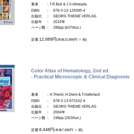
著者
：T.R.Bull & J.S.Almeyda
ISBN
： 978-3-13-129395-4
出版社
： GEORG THIEME VERLAG
出版年
： 2010年
ページ数
： 288pp.(637illus.)
12,089円
定価
(本体10,990円 ＋ 税)
Color Atlas of Hematology, 2nd ed.
- Practical Microscopic & Clinical Diagnosis
著者
：H.Theml, H.Diem & T.Haferlach
ISBN
： 978-3-13-673102-4
出版社
： GEORG THIEME VERLAG
出版年
： 2004年
ページ数
： 198pp.(262illus.)
8,448円
定価
(本体7,680円 ＋ 税)