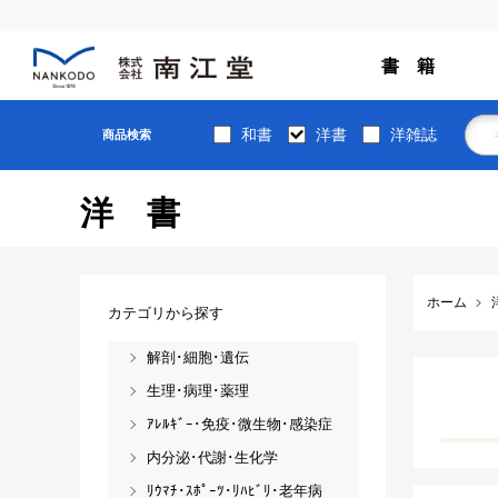
書 籍
和書
洋書
洋雑誌
商品検索
洋書
ホーム
カテゴリから探す
解剖･細胞･遺伝
生理･病理･薬理
ｱﾚﾙｷﾞｰ･免疫･微生物･感染症
内分泌･代謝･生化学
ﾘｳﾏﾁ･ｽﾎﾟｰﾂ･ﾘﾊﾋﾞﾘ･老年病