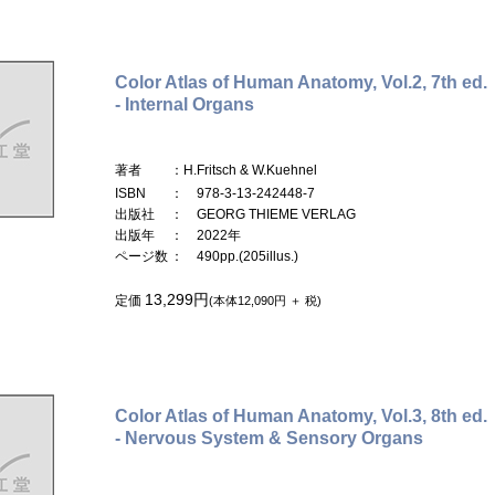
Color Atlas of Human Anatomy, Vol.2, 7th ed.
- Internal Organs
著者
：H.Fritsch & W.Kuehnel
ISBN
： 978-3-13-242448-7
出版社
： GEORG THIEME VERLAG
出版年
： 2022年
ページ数
： 490pp.(205illus.)
13,299円
定価
(本体12,090円 ＋ 税)
Color Atlas of Human Anatomy, Vol.3, 8th ed.
- Nervous System & Sensory Organs