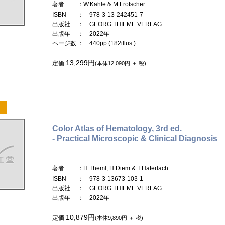
著者
：W.Kahle & M.Frotscher
ISBN
： 978-3-13-242451-7
出版社
： GEORG THIEME VERLAG
出版年
： 2022年
ページ数
： 440pp.(182illus.)
13,299円
定価
(本体12,090円 ＋ 税)
Color Atlas of Hematology, 3rd ed.
- Practical Microscopic & Clinical Diagnosis
著者
：H.Theml, H.Diem & T.Haferlach
ISBN
： 978-3-13673-103-1
出版社
： GEORG THIEME VERLAG
出版年
： 2022年
10,879円
定価
(本体9,890円 ＋ 税)