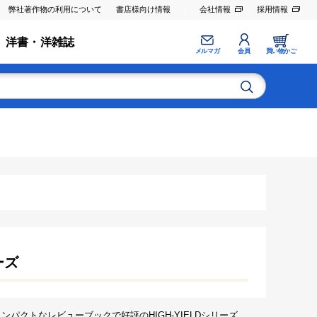
弊社著作物の利用について
書店様向け情報
会社情報
採用情報
洋書・洋雑誌
メルマガ
会員
買い物かご
ーズ
ンパクトなレビューブックで好評のHIGH-YIELDシリーズ．