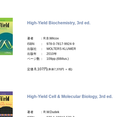
High-Yield Biochemistry, 3rd ed.
著者
：R.B.Wilcox
ISBN
： 978-0-7817-9924-9
出版社
： WOLTERS KLUWER
出版年
： 2010年
ページ数
： 109pp.(68illus.)
8,107円
定価
(本体7,370円 ＋ 税)
High-Yield Cell & Molecular Biology, 3rd ed.
著者
：R.W.Dudek