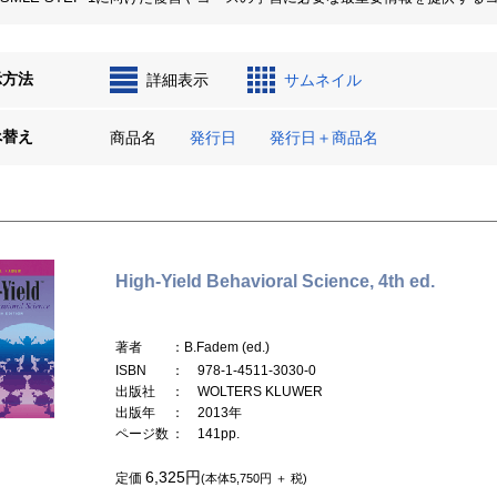
示方法
詳細表示
サムネイル
べ替え
商品名
発行日
発行日＋商品名
High-Yield Behavioral Science, 4th ed.
著者
：B.Fadem (ed.)
ISBN
： 978-1-4511-3030-0
出版社
： WOLTERS KLUWER
出版年
： 2013年
ページ数
： 141pp.
6,325円
定価
(本体5,750円 ＋ 税)