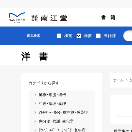
書 籍
和書
洋書
洋雑誌
商品検索
洋書
ホーム
カテゴリから探す
解剖･細胞･遺伝
生理･病理･薬理
ｱﾚﾙｷﾞｰ･免疫･微生物･感染症
内分泌･代謝･生化学
ﾘｳﾏﾁ･ｽﾎﾟｰﾂ･ﾘﾊﾋﾞﾘ･老年病
医学生のU