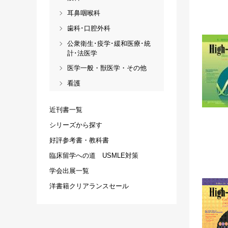
耳鼻咽喉科
歯科･口腔外科
公衆衛生･疫学･緩和医療･統
計･法医学
医学一般・獣医学・その他
看護
近刊書一覧
シリーズから探す
好評参考書・教科書
臨床留学への道 USMLE対策
学会出展一覧
洋書籍クリアランスセール