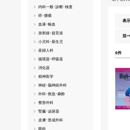
内科一般･診断･検査
癌･腫瘍
表
血液･輸血
放射線･超音波
並
小児科･新生児
産婦人科
6
件
循環器･呼吸器
消化器
精神医学
神経･脳神経外科
外科･救急･麻酔
整形外科
腎臓･泌尿器
皮膚･形成外科
眼科