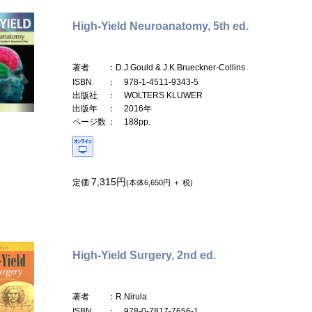
High-Yield Neuroanatomy, 5th ed.
著者
：D.J.Gould & J.K.Brueckner-Collins
ISBN
： 978-1-4511-9343-5
出版社
： WOLTERS KLUWER
出版年
： 2016年
ページ数
： 188pp.
7,315円
定価
(本体6,650円 ＋ 税)
High-Yield Surgery, 2nd ed.
著者
：R.Nirula
ISBN
： 978-0-7817-7656-1