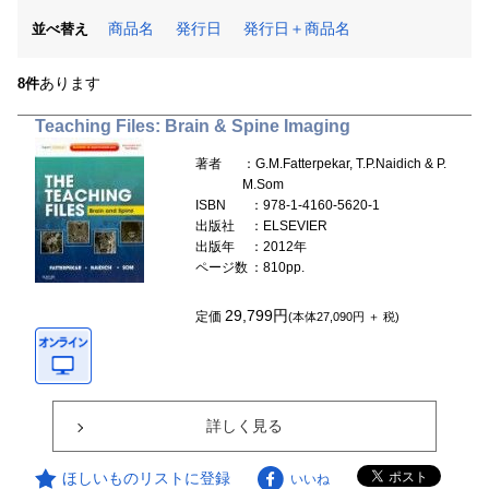
商品名
発行日
発行日＋商品名
並べ替え
あります
8件
Teaching Files: Brain & Spine Imaging
著者
：G.M.Fatterpekar, T.P.Naidich & P.
M.Som
ISBN
：978-1-4160-5620-1
出版社
：ELSEVIER
出版年
：2012年
ページ数
：810pp.
29,799円
定価
(本体27,090円 ＋ 税)
詳しく見る
ほしいものリストに登録
いいね