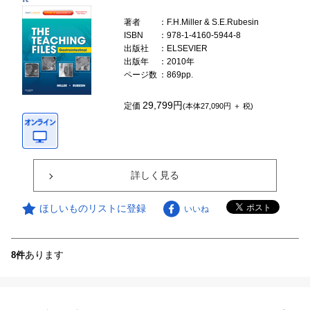
著者
：F.H.Miller & S.E.Rubesin
ISBN
：978-1-4160-5944-8
出版社
：ELSEVIER
出版年
：2010年
ページ数
：869pp.
29,799円
定価
(本体27,090円 ＋ 税)
詳しく見る
ほしいものリストに登録
いいね
あります
8件