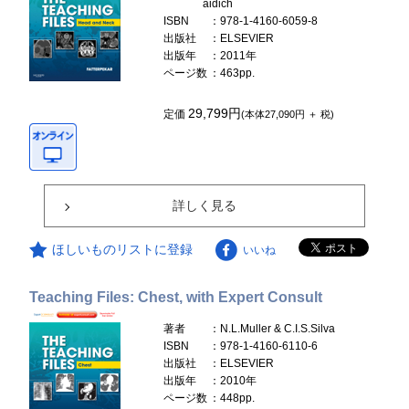
aidich
ISBN
：978-1-4160-6059-8
出版社
：ELSEVIER
出版年
：2011年
ページ数
：463pp.
29,799円
定価
(本体27,090円 ＋ 税)
詳しく見る
ほしいものリストに登録
いいね
Teaching Files: Chest, with Expert Consult
著者
：N.L.Muller & C.I.S.Silva
ISBN
：978-1-4160-6110-6
出版社
：ELSEVIER
出版年
：2010年
ページ数
：448pp.