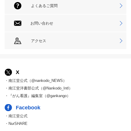
よくあるご質問
お問い合わせ
アクセス
X
・南江堂公式（@nankodo_NEWS）
・南江堂洋書部公式（@Nankodo_Intl）
・『がん看護』編集室（@gankango）
Facebook
・南江堂公式
・NurSHARE