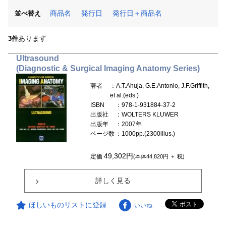
商品名
発行日
発行日＋商品名
並べ替え
あります
3件
Ultrasound
(Diagnostic & Surgical Imaging Anatomy Series)
著者
：A.T.Ahuja, G.E.Antonio, J.F.Griffith,
et al.(eds.)
ISBN
：978-1-931884-37-2
出版社
：WOLTERS KLUWER
出版年
：2007年
ページ数
：1000pp.(2300illus.)
49,302円
定価
(本体44,820円 ＋ 税)
詳しく見る
ほしいものリストに登録
いいね