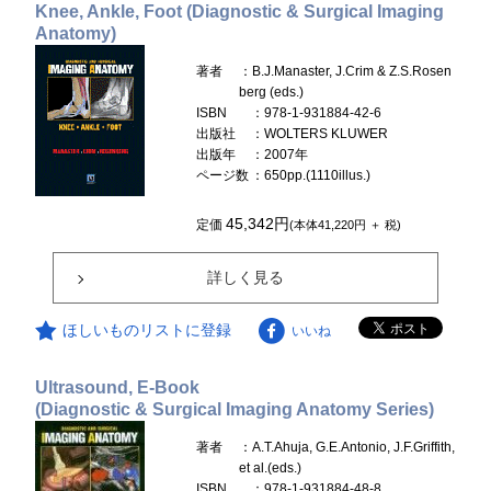
Knee, Ankle, Foot (Diagnostic & Surgical Imaging
Anatomy)
著者
：B.J.Manaster, J.Crim & Z.S.Rosen
berg (eds.)
ISBN
：978-1-931884-42-6
出版社
：WOLTERS KLUWER
出版年
：2007年
ページ数
：650pp.(1110illus.)
45,342円
定価
(本体41,220円 ＋ 税)
詳しく見る
ほしいものリストに登録
いいね
Ultrasound, E-Book
(Diagnostic & Surgical Imaging Anatomy Series)
著者
：A.T.Ahuja, G.E.Antonio, J.F.Griffith,
et al.(eds.)
ISBN
：978-1-931884-48-8