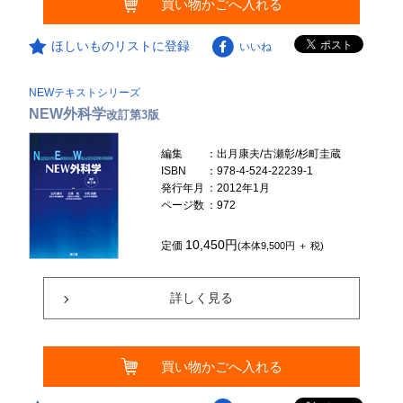
買い物かごへ入れる
ほしいものリストに登録
いいね
NEWテキストシリーズ
NEW外科学
改訂第3版
編集
：出月康夫/古瀬彰/杉町圭蔵
ISBN
：978-4-524-22239-1
発行年月
：2012年1月
ページ数
：972
10,450円
定価
(本体9,500円 ＋ 税)
詳しく見る
買い物かごへ入れる