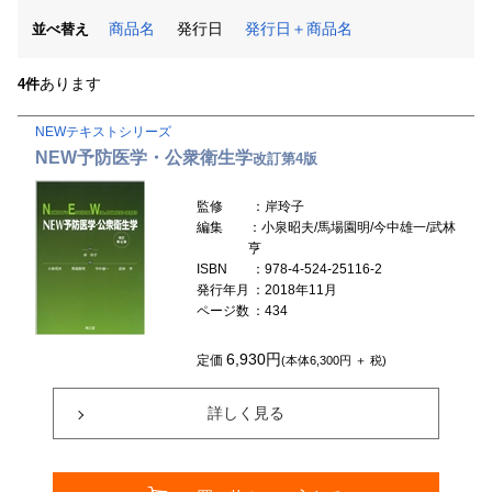
商品名
発行日
発行日＋商品名
並べ替え
あります
4件
NEWテキストシリーズ
NEW予防医学・公衆衛生学
改訂第4版
監修
：岸玲子
編集
：小泉昭夫/馬場園明/今中雄一/武林
亨
ISBN
：978-4-524-25116-2
発行年月
：2018年11月
ページ数
：434
6,930円
定価
(本体6,300円 ＋ 税)
詳しく見る