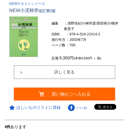
NEWテキストシリーズ
NEW小児科学
改訂第2版
編集
：清野佳紀/小林邦彦/原田研介/桃井
眞里子
ISBN
：978-4-524-22414-2
発行年月
：2003年7月
ページ数
：700
9,350円
定価
(本体8,500円 ＋ 税)
詳しく見る
買い物かごへ入れる
ほしいものリストに登録
いいね
あります
4件