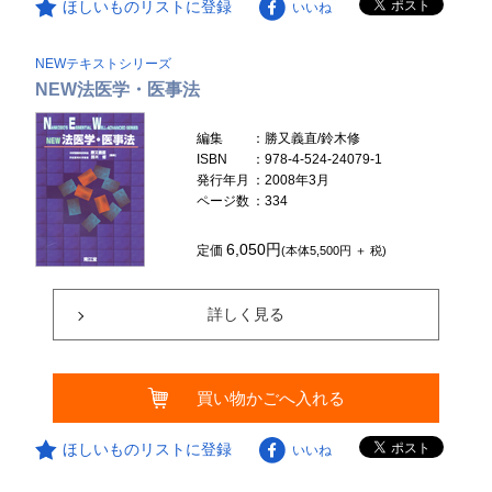
ほしいものリストに登録
いいね
NEWテキストシリーズ
NEW法医学・医事法
編集
：勝又義直/鈴木修
ISBN
：978-4-524-24079-1
発行年月
：2008年3月
ページ数
：334
6,050円
定価
(本体5,500円 ＋ 税)
詳しく見る
買い物かごへ入れる
ほしいものリストに登録
いいね