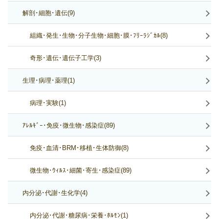
解剖･細胞･遺伝(9)
組織･発生･生物･分子生物･細胞･膜･ﾌﾘｰﾗｼﾞｶﾙ(8)
奇形･遺伝･遺伝子工学(3)
生理･病理･薬理(1)
病理･実験(1)
ｱﾚﾙｷﾞｰ･免疫･微生物･感染症(89)
免疫･血清･BRM･移植･生体防御(8)
微生物･ｳｨﾙｽ･細菌･寄生･感染症(89)
内分泌･代謝･生化学(4)
内分泌･代謝･糖尿病･栄養･ﾎﾙﾓﾝ(1)