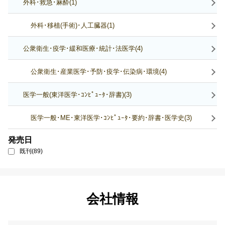
外科･救急･麻酔(1)
外科･移植(手術)･人工臓器(1)
公衆衛生･疫学･緩和医療･統計･法医学(4)
公衆衛生･産業医学･予防･疫学･伝染病･環境(4)
医学一般(東洋医学･ｺﾝﾋﾟｭｰﾀ･辞書)(3)
医学一般･ME･東洋医学･ｺﾝﾋﾟｭｰﾀ･要約･辞書･医学史(3)
発売日
既刊(89)
会社情報