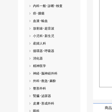
内科一般･診断･検査
癌･腫瘍
血液･輸血
放射線･超音波
小児科･新生児
産婦人科
循環器･呼吸器
消化器
精神医学
神経･脳神経外科
外科･救急･麻酔
整形外科
腎臓･泌尿器
皮膚･形成外科
商品
眼科