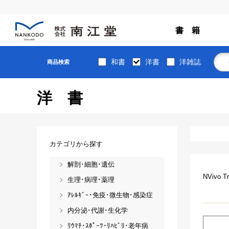
書 籍
和書
洋書
洋雑誌
商品検索
洋書
カテゴリから探す
解剖･細胞･遺伝
NVivo
生理･病理･薬理
ｱﾚﾙｷﾞｰ･免疫･微生物･感染症
内分泌･代謝･生化学
ﾘｳﾏﾁ･ｽﾎﾟｰﾂ･ﾘﾊﾋﾞﾘ･老年病