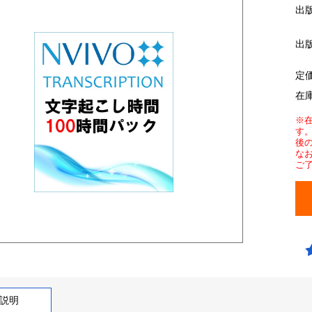
出
出
定
在
※
す
後
な
ご
説明