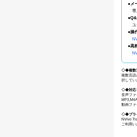
●メ
専
●Q
ユサ
●操
N
●高
N
◇◆複数
複数言語
択してい
◇◆対応
音声ファイ
MP3,M
動画ファイル
◇◆プラ
NVivo
ご利用い