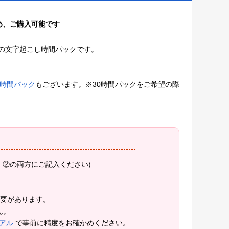
め、ご購入可能です
on の文字起こし時間パックです。
。
0時間パック
もございます。※30時間パックをご希望の際
、②の両方にご記入ください)
要があります。
ん。
イアル
で事前に精度をお確かめください。