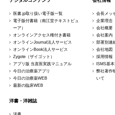
デジタルコンテンツ
会社情報
医書.jp取り扱い電子版一覧
会長メッ
電子版付書籍（南江堂テキストビュ
企業理念
ーア）
会社概要
オンラインアクセス権付き書籍
会社案内
オンラインJournal法人サービス
部署別連
オンラインBook法人サービス
会社地図
Zygote（ザイゴット）
採用情報
アプリ版 当直医実践マニュアル
ISMS基
今日の治療薬アプリ
弊社著作
今日の治療薬WEB
いて
最新の臨床WEB
洋書・洋雑誌
洋書