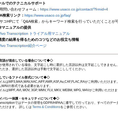
ールでのテクニカルサポート
用問い合わせフォーム：
https://www.usaco.co.jp/contact/?frmid=4
&A検索リンク：
https://www.usaco.co.jp/faq/
コHPにて「Q&A検索」からキーワード検索を行っていただくことが
作マニュアルの提供
Vivo Transcription トライアル用マニュアル
精度の結果を得るためのコツなどのお役立ち情報
Vivo Transcription紹介ページ
言語が混在している場合について◆◇
が使用されている場合、文字起こし時に選択した言語以外は文字起こしできません
ただき、選択した言語以外は手動で文字起こししてください。
しているファイル形式について◆◇
ルはMP3,M4A,WAV,AAC,AIFF,AMR,ASF,Au,CAF,FLAC,RAがご利用い
4A,WAVの形式である必要があります。
はMPF, AVI, MOV, 3GP, WMV, FLV, MKV, WEBM, MPG, M4Vがご利用いただけ
イバシー保護・セキュリティについて◆◇
 Transcriptionではデータの管理をGDPR/HIPAAに遵守して行っており、
ただけます。 詳しくは
Terms & Conditions
をご参照ください。