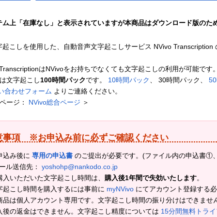
テム上「在庫なし」と表示されていますが本商品はダウンロード版のた
起こしを使用した、自動音声文字起こしサービス NVivo Transcripti
vo TranscriptionはNVivoをお持ちでなくても文字起こしの利用が可能です
らは文字起こし
100時間パック
です。
10時間パック
、 30時間パック、
5
い合わせフォーム
よりご連絡ください。
連ページ：
NVivo総合ページ
＞
意事項 ※お申込み前に必ずご確認ください
申込み後に
専用の申込書
のご提出が必要です。(ファイル内の申込書①
ール送信先：
yoshohp@nankodo.co.jp
購入いただいた文字起こし時間は、
購入後1年間で失効いたします
。
字起こし時間を購入するには事前に
myNVivo
にてアカウント登録する必
商品は個人アカウント専用です。文字起こし時間の振り分けはできませ
入後の返金はできません。文字起こし精度については
15分間無料トラ