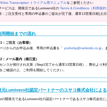
NVivo Transcription トライアル用マニュアル
をご参照ください
サービスは、開発元であるLumivero社の
Terms & Conditions（利用規
期：ご注文受付と専用の申込書のご提出が完了後、通常13営業日程(土日
利用開始までの流れ
ep1：ご注文（お客様）
ージからのお申込み後、専用の申込書を「
yoshohp@nankodo.co.jp
」
ep2：メール案内（南江堂）
センスが発行され次第（Step1完了から通常13営業日程）、弊社より
をご確認の上、ご利用を開始してください。
発元Lumivero社認定パートナーのユサコ株式会社によ
ivoの開発元であるLumivero社の認定パートナーであるユサコ株式