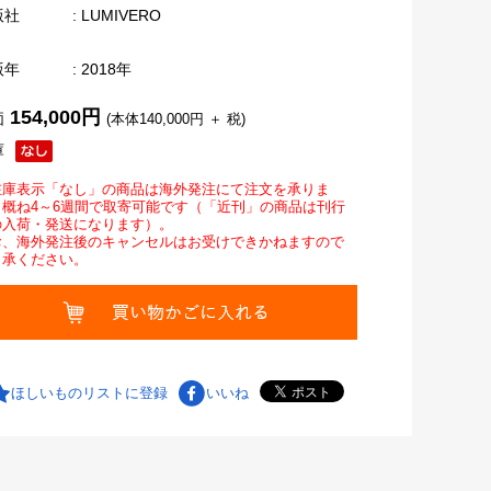
版社
: LUMIVERO
版年
: 2018年
154,000円
価
(本体140,000円 ＋ 税)
庫
在庫表示「なし」の商品は海外発注にて注文を承りま
。概ね4～6週間で取寄可能です（「近刊」の商品は刊行
の入荷・発送になります）。
お、海外発注後のキャンセルはお受けできかねますので
了承ください。
ほしいものリストに登録
いいね