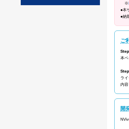
※
●本
●納
ご
St
本ペ
St
ライ
内容
開
NV