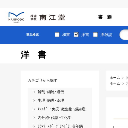
書 籍
和書
洋書
洋雑誌
商品検索
洋書
ホーム
カテゴリから探す
ホーム
解剖･細胞･遺伝
生理･病理･薬理
ｱﾚﾙｷﾞｰ･免疫･微生物･感染症
内分泌･代謝･生化学
ﾘｳﾏﾁ･ｽﾎﾟｰﾂ･ﾘﾊﾋﾞﾘ･老年病