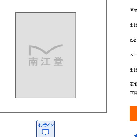
著
出
ISB
ペ
出
定
在