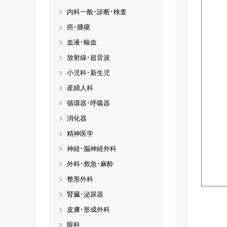
内科一般･診断･検査
癌･腫瘍
血液･輸血
放射線･超音波
小児科･新生児
産婦人科
循環器･呼吸器
消化器
精神医学
神経･脳神経外科
外科･救急･麻酔
整形外科
腎臓･泌尿器
皮膚･形成外科
眼科