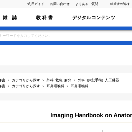
ご利用ガイド
お問い合わせ
よくあるご質問
執筆者の皆様
雑 誌
教 科 書
デジタルコンテンツ
洋書
カテゴリから探す
外科･救急･麻酔
外科･移植(手術)･人工臓器
洋書
カテゴリから探す
耳鼻咽喉科
耳鼻咽喉科
Imaging Handbook on Anato