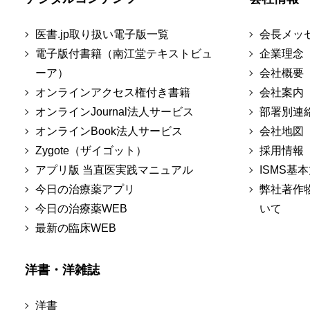
医書.jp取り扱い電子版一覧
会長メッ
電子版付書籍（南江堂テキストビュ
企業理念
ーア）
会社概要
オンラインアクセス権付き書籍
会社案内
オンラインJournal法人サービス
部署別連
オンラインBook法人サービス
会社地図
Zygote（ザイゴット）
採用情報
アプリ版 当直医実践マニュアル
ISMS基
今日の治療薬アプリ
弊社著作
今日の治療薬WEB
いて
最新の臨床WEB
洋書・洋雑誌
洋書