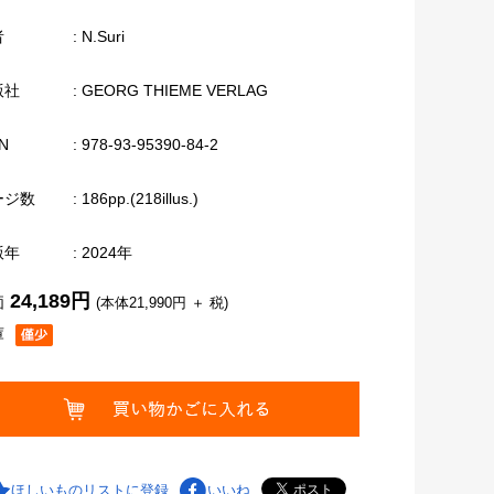
者
: N.Suri
版社
: GEORG THIEME VERLAG
N
: 978-93-95390-84-2
ージ数
: 186pp.(218illus.)
版年
: 2024年
24,189円
価
(本体21,990円 ＋ 税)
庫
ほしいものリストに登録
いいね