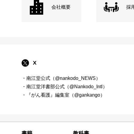
会社概要
採
X
・南江堂公式（@nankodo_NEWS）
・南江堂洋書部公式（@Nankodo_Intl）
・『がん看護』編集室（@gankango）
書籍
教科書