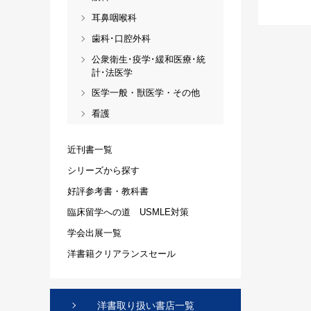
耳鼻咽喉科
歯科･口腔外科
公衆衛生･疫学･緩和医療･統
計･法医学
医学一般・獣医学・その他
看護
近刊書一覧
シリーズから探す
好評参考書・教科書
臨床留学への道 USMLE対策
学会出展一覧
洋書籍クリアランスセール
洋書取り扱い書店一覧