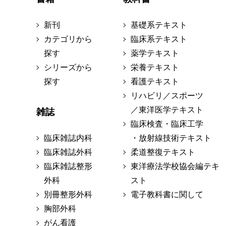
新刊
基礎系テキスト
カテゴリから
臨床系テキスト
探す
薬学テキスト
シリーズから
栄養テキスト
探す
看護テキスト
リハビリ／スポーツ
／東洋医学テキスト
雑誌
臨床検査・臨床工学
臨床雑誌内科
・放射線技術テキスト
臨床雑誌外科
柔道整復テキスト
臨床雑誌整形
東洋療法学校協会編テキ
外科
スト
別冊整形外科
電子教科書に関して
胸部外科
がん看護