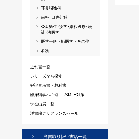
耳鼻咽喉科
歯科･口腔外科
公衆衛生･疫学･緩和医療･統
計･法医学
医学一般・獣医学・その他
看護
近刊書一覧
シリーズから探す
好評参考書・教科書
臨床留学への道 USMLE対策
学会出展一覧
洋書籍クリアランスセール
洋書取り扱い書店一覧