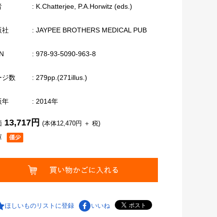
者
: K.Chatterjee, P.A.Horwitz (eds.)
版社
: JAYPEE BROTHERS MEDICAL PUB
N
: 978-93-5090-963-8
ージ数
: 279pp.(271illus.)
版年
: 2014年
13,717円
価
(本体12,470円 ＋ 税)
庫
ほしいものリストに登録
いいね