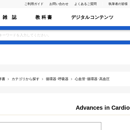
ご利用ガイド
お問い合わせ
よくあるご質問
執筆者の皆様
雑 誌
教 科 書
デジタルコンテンツ
洋書
カテゴリから探す
循環器･呼吸器
心血管･循環器･高血圧
Advances in Cardio