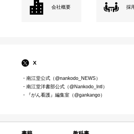
会社概要
採
X
・南江堂公式（@nankodo_NEWS）
・南江堂洋書部公式（@Nankodo_Intl）
・『がん看護』編集室（@gankango）
書籍
教科書