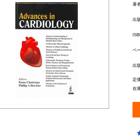
著
出
ISB
ペ
出
定
在