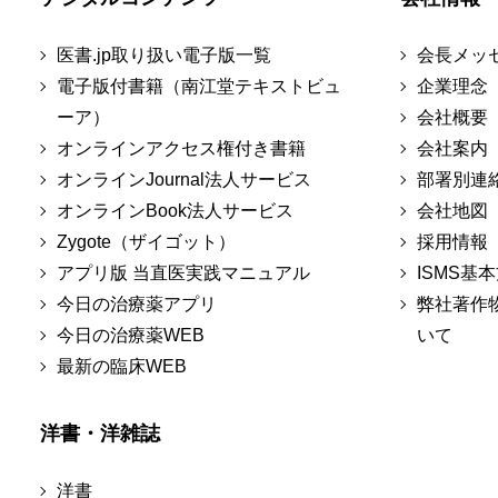
医書.jp取り扱い電子版一覧
会長メッ
電子版付書籍（南江堂テキストビュ
企業理念
ーア）
会社概要
オンラインアクセス権付き書籍
会社案内
オンラインJournal法人サービス
部署別連
オンラインBook法人サービス
会社地図
Zygote（ザイゴット）
採用情報
アプリ版 当直医実践マニュアル
ISMS基
今日の治療薬アプリ
弊社著作
今日の治療薬WEB
いて
最新の臨床WEB
洋書・洋雑誌
洋書