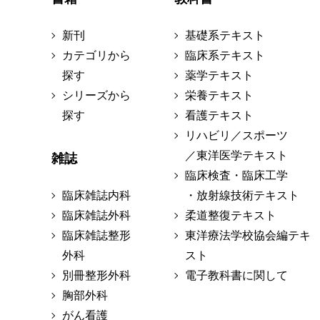
新刊
基礎系テキスト
カテゴリから
臨床系テキスト
探す
薬学テキスト
シリーズから
栄養テキスト
探す
看護テキスト
リハビリ／スポーツ
／東洋医学テキスト
雑誌
臨床検査・臨床工学
臨床雑誌内科
・放射線技術テキスト
臨床雑誌外科
柔道整復テキスト
臨床雑誌整形
東洋療法学校協会編テキ
外科
スト
別冊整形外科
電子教科書に関して
胸部外科
がん看護