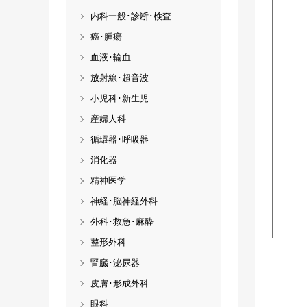
内科一般･診断･検査
癌･腫瘍
血液･輸血
放射線･超音波
小児科･新生児
産婦人科
循環器･呼吸器
消化器
精神医学
神経･脳神経外科
外科･救急･麻酔
整形外科
腎臓･泌尿器
皮膚･形成外科
眼科