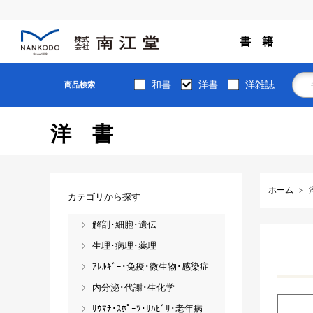
書 籍
和書
洋書
洋雑誌
商品検索
洋書
ホーム
カテゴリから探す
解剖･細胞･遺伝
生理･病理･薬理
ｱﾚﾙｷﾞｰ･免疫･微生物･感染症
内分泌･代謝･生化学
ﾘｳﾏﾁ･ｽﾎﾟｰﾂ･ﾘﾊﾋﾞﾘ･老年病