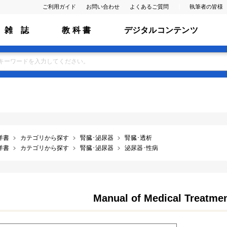
ご利用ガイド
お問い合わせ
よくあるご質問
執筆者の皆様
雑 誌
教 科 書
デジタルコンテンツ
洋書
カテゴリから探す
腎臓･泌尿器
腎臓･透析
洋書
カテゴリから探す
腎臓･泌尿器
泌尿器･性病
Manual of Medical Treatmen