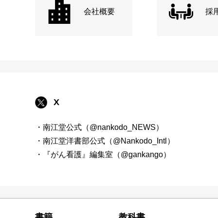
会社概要
採
X
・南江堂公式（@nankodo_NEWS）
・南江堂洋書部公式（@Nankodo_Intl）
・『がん看護』編集室（@gankango）
書籍
教科書