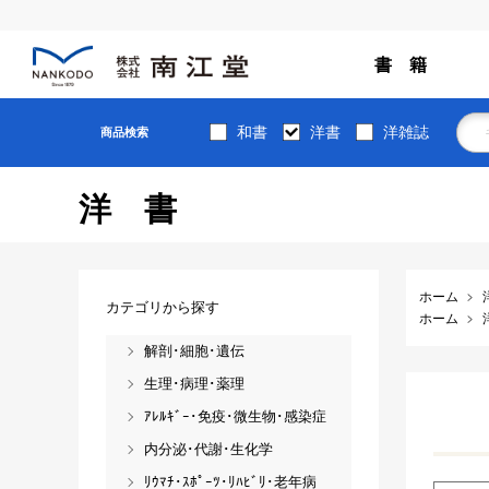
書 籍
和書
洋書
洋雑誌
商品検索
洋書
ホーム
カテゴリから探す
ホーム
解剖･細胞･遺伝
生理･病理･薬理
ｱﾚﾙｷﾞｰ･免疫･微生物･感染症
内分泌･代謝･生化学
ﾘｳﾏﾁ･ｽﾎﾟｰﾂ･ﾘﾊﾋﾞﾘ･老年病