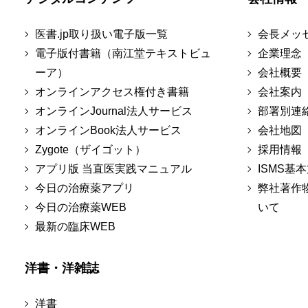
医書.jp取り扱い電子版一覧
会長メッ
電子版付書籍（南江堂テキストビュ
企業理念
ーア）
会社概要
オンラインアクセス権付き書籍
会社案内
オンラインJournal法人サービス
部署別連
オンラインBook法人サービス
会社地図
Zygote（ザイゴット）
採用情報
アプリ版 当直医実践マニュアル
ISMS基
今日の治療薬アプリ
弊社著作
今日の治療薬WEB
いて
最新の臨床WEB
洋書・洋雑誌
洋書