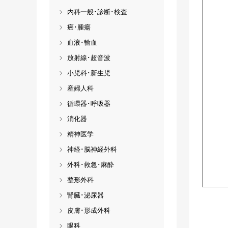
内科一般･診断･検査
癌･腫瘍
血液･輸血
放射線･超音波
小児科･新生児
産婦人科
循環器･呼吸器
消化器
精神医学
神経･脳神経外科
外科･救急･麻酔
整形外科
腎臓･泌尿器
皮膚･形成外科
眼科