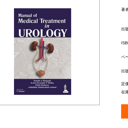
著
出
ISB
ペ
出
定
在