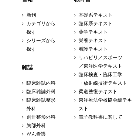
新刊
基礎系テキスト
カテゴリから
臨床系テキスト
探す
薬学テキスト
シリーズから
栄養テキスト
探す
看護テキスト
リハビリ／スポーツ
／東洋医学テキスト
雑誌
臨床検査・臨床工学
臨床雑誌内科
・放射線技術テキスト
臨床雑誌外科
柔道整復テキスト
臨床雑誌整形
東洋療法学校協会編テキ
外科
スト
別冊整形外科
電子教科書に関して
胸部外科
がん看護