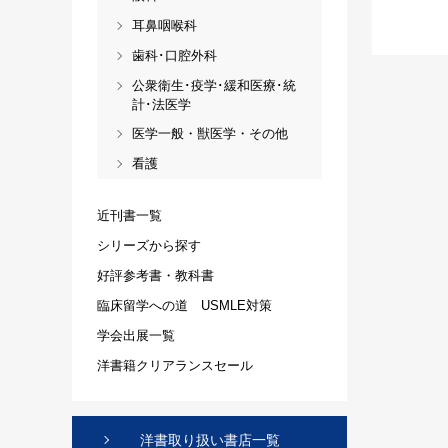
耳鼻咽喉科
歯科･口腔外科
公衆衛生･疫学･緩和医療･統
計･法医学
医学一般・獣医学・その他
看護
近刊書一覧
シリーズから探す
好評参考書・教科書
臨床留学への道 USMLE対策
学会出展一覧
洋書籍クリアランスセール
洋書取り扱い書店一覧