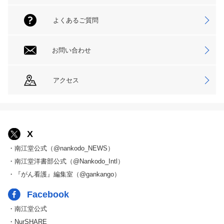
よくあるご質問
お問い合わせ
アクセス
X
・南江堂公式（@nankodo_NEWS）
・南江堂洋書部公式（@Nankodo_Intl）
・『がん看護』編集室（@gankango）
Facebook
・南江堂公式
・NurSHARE