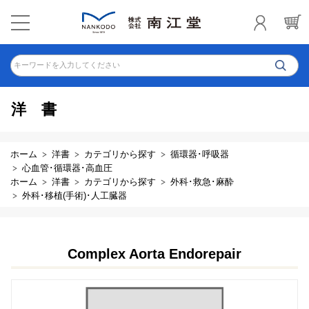
キーワードを入力してください
洋書
ホーム
洋書
カテゴリから探す
循環器･呼吸器
心血管･循環器･高血圧
ホーム
洋書
カテゴリから探す
外科･救急･麻酔
外科･移植(手術)･人工臓器
Complex Aorta Endorepair