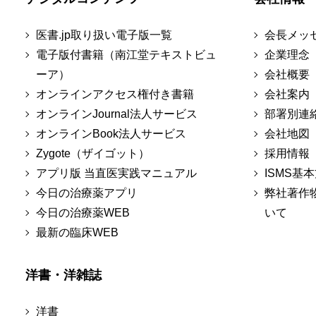
医書.jp取り扱い電子版一覧
会長メッ
電子版付書籍（南江堂テキストビュ
企業理念
ーア）
会社概要
オンラインアクセス権付き書籍
会社案内
オンラインJournal法人サービス
部署別連
オンラインBook法人サービス
会社地図
Zygote（ザイゴット）
採用情報
アプリ版 当直医実践マニュアル
ISMS基
今日の治療薬アプリ
弊社著作
今日の治療薬WEB
いて
最新の臨床WEB
洋書・洋雑誌
洋書