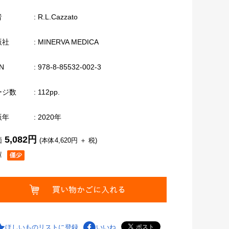
者
: R.L.Cazzato
版社
: MINERVA MEDICA
N
: 978-8-85532-002-3
ージ数
: 112pp.
版年
: 2020年
5,082円
価
(本体4,620円 ＋ 税)
庫
ほしいものリストに登録
いいね