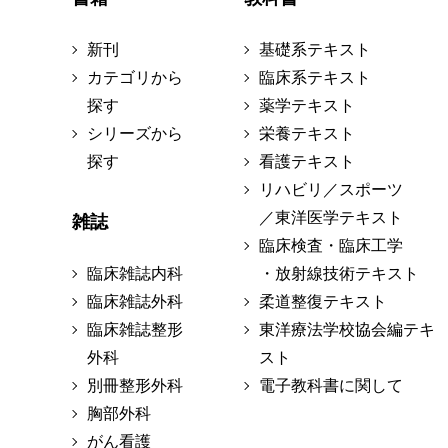
新刊
基礎系テキスト
カテゴリから
臨床系テキスト
探す
薬学テキスト
シリーズから
栄養テキスト
探す
看護テキスト
リハビリ／スポーツ
／東洋医学テキスト
雑誌
臨床検査・臨床工学
臨床雑誌内科
・放射線技術テキスト
臨床雑誌外科
柔道整復テキスト
臨床雑誌整形
東洋療法学校協会編テキ
外科
スト
別冊整形外科
電子教科書に関して
胸部外科
がん看護