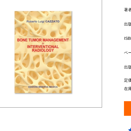
著
出
ISB
ペ
出
定
在