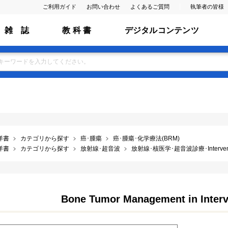
ご利用ガイド
お問い合わせ
よくあるご質問
執筆者の皆様
雑 誌
教 科 書
デジタルコンテンツ
洋書
カテゴリから探す
癌･腫瘍
癌･腫瘍･化学療法(BRM)
洋書
カテゴリから探す
放射線･超音波
放射線･核医学･超音波診療･Interventio
Bone Tumor Management in Interv