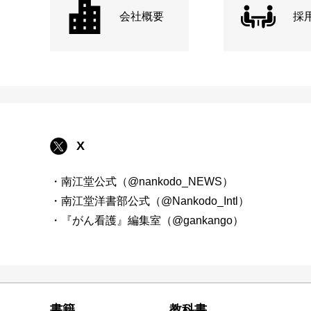
会社概要
採
X
・南江堂公式（@nankodo_NEWS）
・南江堂洋書部公式（@Nankodo_Intl）
・『がん看護』編集室（@gankango）
書籍
教科書