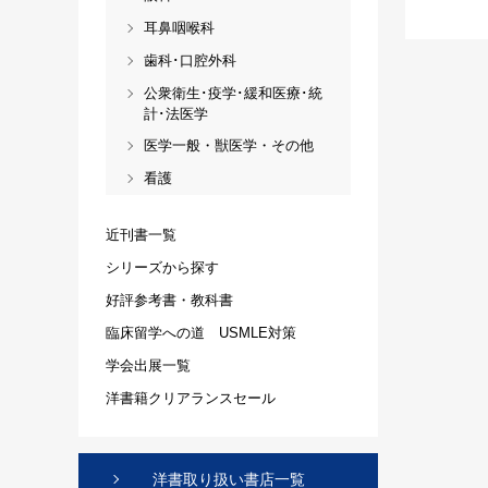
耳鼻咽喉科
歯科･口腔外科
公衆衛生･疫学･緩和医療･統
計･法医学
医学一般・獣医学・その他
看護
近刊書一覧
シリーズから探す
好評参考書・教科書
臨床留学への道 USMLE対策
学会出展一覧
洋書籍クリアランスセール
洋書取り扱い書店一覧