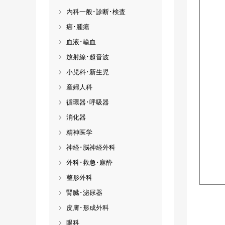
内科一般･診断･検査
癌･腫瘍
血液･輸血
放射線･超音波
小児科･新生児
産婦人科
循環器･呼吸器
消化器
精神医学
神経･脳神経外科
外科･救急･麻酔
整形外科
腎臓･泌尿器
皮膚･形成外科
眼科