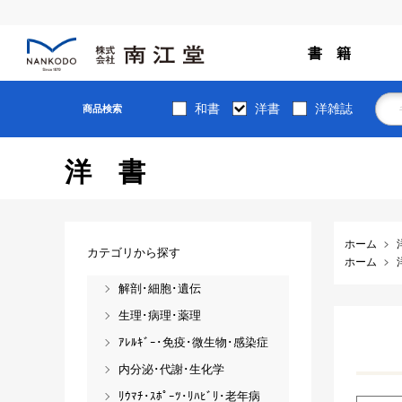
書 籍
和書
洋書
洋雑誌
商品検索
洋書
ホーム
カテゴリから探す
ホーム
解剖･細胞･遺伝
生理･病理･薬理
ｱﾚﾙｷﾞｰ･免疫･微生物･感染症
内分泌･代謝･生化学
ﾘｳﾏﾁ･ｽﾎﾟｰﾂ･ﾘﾊﾋﾞﾘ･老年病