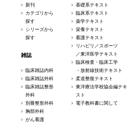
新刊
基礎系テキスト
カテゴリから
臨床系テキスト
探す
薬学テキスト
シリーズから
栄養テキスト
探す
看護テキスト
リハビリ／スポーツ
／東洋医学テキスト
雑誌
臨床検査・臨床工学
臨床雑誌内科
・放射線技術テキスト
臨床雑誌外科
柔道整復テキスト
臨床雑誌整形
東洋療法学校協会編テキ
外科
スト
別冊整形外科
電子教科書に関して
胸部外科
がん看護