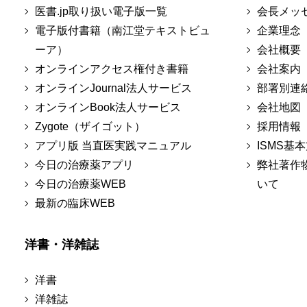
医書.jp取り扱い電子版一覧
会長メッ
電子版付書籍（南江堂テキストビュ
企業理念
ーア）
会社概要
オンラインアクセス権付き書籍
会社案内
オンラインJournal法人サービス
部署別連
オンラインBook法人サービス
会社地図
Zygote（ザイゴット）
採用情報
アプリ版 当直医実践マニュアル
ISMS基
今日の治療薬アプリ
弊社著作
今日の治療薬WEB
いて
最新の臨床WEB
洋書・洋雑誌
洋書
洋雑誌