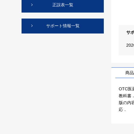
正誤表一覧
サポート情報一覧
サ
20
商品
OTC
教科書
版の内
応．