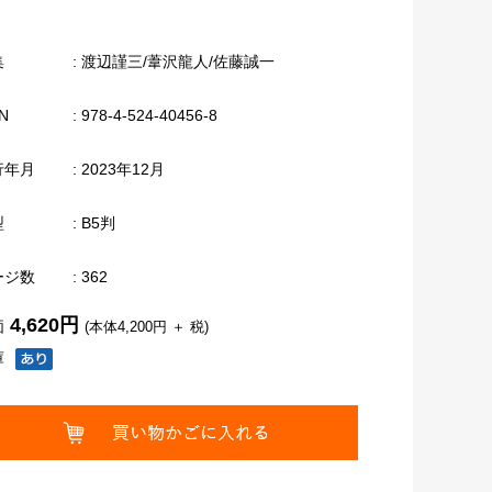
集
: 渡辺謹三/葦沢龍人/佐藤誠一
N
: 978-4-524-40456-8
行年月
: 2023年12月
型
: B5判
ージ数
: 362
4,620円
価
(本体4,200円 ＋ 税)
庫