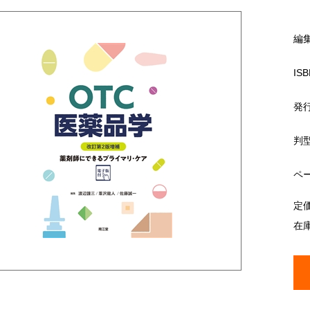
編
ISB
発
判
ペ
定
在