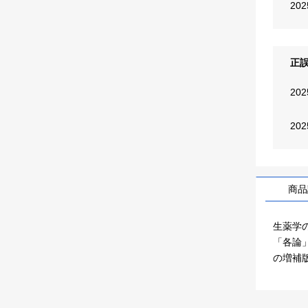
20
正
20
20
商品
生薬学
「各論
の増補