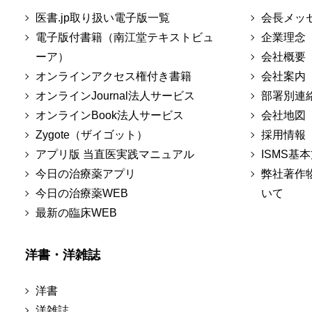
医書.jp取り扱い電子版一覧
会長メッ
電子版付書籍（南江堂テキストビュ
企業理念
ーア）
会社概要
オンラインアクセス権付き書籍
会社案内
オンラインJournal法人サービス
部署別連
オンラインBook法人サービス
会社地図
Zygote（ザイゴット）
採用情報
アプリ版 当直医実践マニュアル
ISMS基
今日の治療薬アプリ
弊社著作
今日の治療薬WEB
いて
最新の臨床WEB
洋書・洋雑誌
洋書
洋雑誌