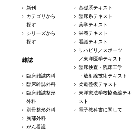
新刊
基礎系テキスト
カテゴリから
臨床系テキスト
探す
薬学テキスト
シリーズから
栄養テキスト
探す
看護テキスト
リハビリ／スポーツ
／東洋医学テキスト
雑誌
臨床検査・臨床工学
臨床雑誌内科
・放射線技術テキスト
臨床雑誌外科
柔道整復テキスト
臨床雑誌整形
東洋療法学校協会編テキ
外科
スト
別冊整形外科
電子教科書に関して
胸部外科
がん看護