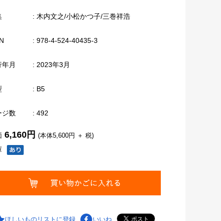
集
: 木内文之/小松かつ子/三巻祥浩
N
: 978-4-524-40435-3
行年月
: 2023年3月
型
: B5
ージ数
: 492
6,160円
価
(本体5,600円 ＋ 税)
庫
ほしいものリストに登録
いいね