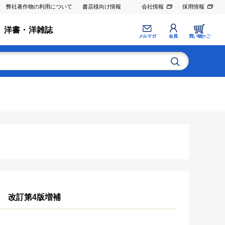
弊社著作物の利用について
書店様向け情報
会社情報
採用情報
洋書・洋雑誌
メルマガ
会員
買い物かご
］
改訂第4版増補