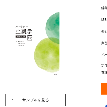
編
ISB
発
判
ペ
定
在
サンプルを見る