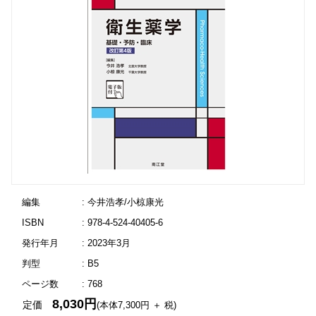
編集
: 今井浩孝/小椋康光
ISBN
: 978-4-524-40405-6
発行年月
: 2023年3月
判型
: B5
ページ数
: 768
8,030円
定価
(本体7,300円 ＋ 税)