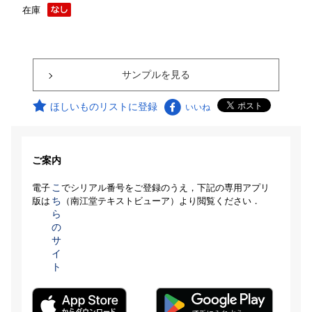
在庫
サンプルを見る
ほしいものリストに登録
いいね
ご案内
こ
電子
でシリアル番号をご登録のうえ，下記の専用アプリ
ち
版は
（南江堂テキストビューア）より閲覧ください．
ら
の
サ
イ
ト