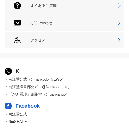
よくあるご質問
お問い合わせ
アクセス
X
・南江堂公式（@nankodo_NEWS）
・南江堂洋書部公式（@Nankodo_Intl）
・『がん看護』編集室（@gankango）
Facebook
・南江堂公式
・NurSHARE