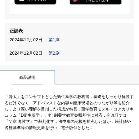
正誤表
2024年12月02日
第1刷
2024年12月02日
第2刷
商品説明
「骨太」をコンセプトとした衛生薬学の教科書．基礎をしっかり解説す
るだけでなく，アドバンストな内容や臨床現場とのつながり等も紹介
し，より深い理解を目指した構成が特長．薬学教育モデル・コアカリキ
ュラム「D衛生薬学」，4年制薬学教育参照基準に対応．今改訂では
「Ⅵ章 毒性学」で裁判化学，法中毒の記載を拡充したほか，統計値や
各種基準等の情報更新を行い，電子版付とした．