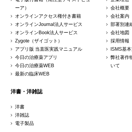
ーア）
会社概要
オンラインアクセス権付き書籍
会社案内
オンラインJournal法人サービス
部署別連
オンラインBook法人サービス
会社地図
Zygote（ザイゴット）
採用情報
アプリ版 当直医実践マニュアル
ISMS基
今日の治療薬アプリ
弊社著作
今日の治療薬WEB
いて
最新の臨床WEB
洋書・洋雑誌
洋書
洋雑誌
電子製品