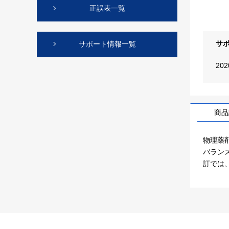
正誤表一覧
サ
サポート情報一覧
20
商品
物理薬
バラン
訂では