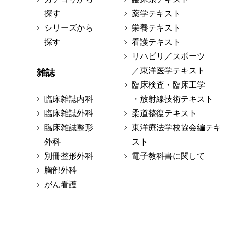
探す
薬学テキスト
シリーズから
栄養テキスト
探す
看護テキスト
リハビリ／スポーツ
／東洋医学テキスト
雑誌
臨床検査・臨床工学
臨床雑誌内科
・放射線技術テキスト
臨床雑誌外科
柔道整復テキスト
臨床雑誌整形
東洋療法学校協会編テキ
外科
スト
別冊整形外科
電子教科書に関して
胸部外科
がん看護