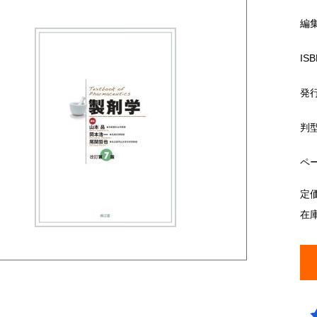
編
ISB
発
判
ペ
定
在