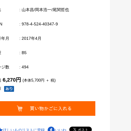
集
: 山本昌/岡本浩一/尾関哲也
N
: 978-4-524-40347-9
行年月
: 2017年4月
型
: B5
ージ数
: 494
6,270円
価
(本体5,700円 ＋ 税)
庫
ほしいものリストに登録
いいね