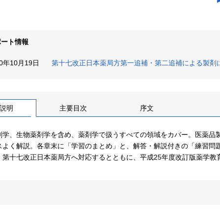
ポート情報
20年10月19日
第十七改正日本薬局方第一追補・第二追補による製剤
説明
主要目次
序文
剤学、生物薬剤学を含め、薬剤学で扱うすべての領域をカバー。医薬品
スよく解説。各章末に「学習のまとめ」と、解答・解説付きの「練習問
、第十七改正日本薬局方へ対応するとともに、平成25年度改訂版薬学教