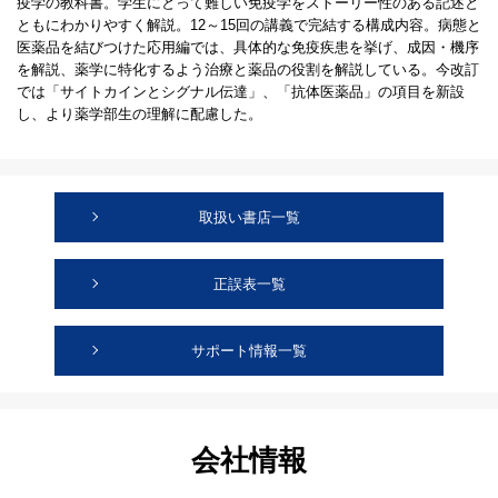
疫学の教科書。学生にとって難しい免疫学をストーリー性のある記述と
ともにわかりやすく解説。12～15回の講義で完結する構成内容。病態と
医薬品を結びつけた応用編では、具体的な免疫疾患を挙げ、成因・機序
を解説、薬学に特化するよう治療と薬品の役割を解説している。今改訂
では「サイトカインとシグナル伝達」、「抗体医薬品」の項目を新設
し、より薬学部生の理解に配慮した。
取扱い書店一覧
正誤表一覧
サポート情報一覧
会社情報