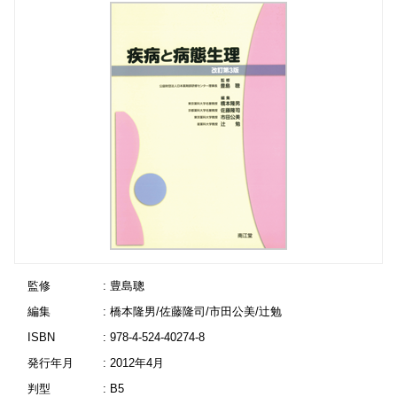
監修
: 豊島聰
編集
: 橋本隆男/佐藤隆司/市田公美/辻勉
ISBN
: 978-4-524-40274-8
発行年月
: 2012年4月
判型
: B5