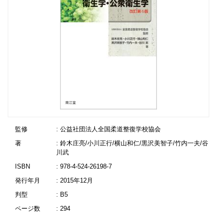
監修
: 公益社団法人全国柔道整復学校協会
著
: 鈴木庄亮/小川正行/横山和仁/黒沢美智子/竹内一夫/谷
川武
ISBN
: 978-4-524-26198-7
発行年月
: 2015年12月
判型
: B5
ページ数
: 294