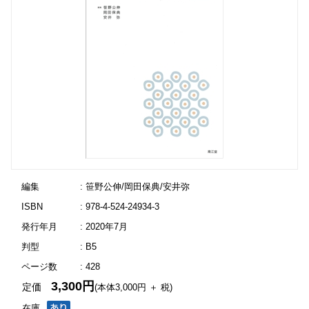
編集
: 笹野公伸/岡田保典/安井弥
ISBN
: 978-4-524-24934-3
発行年月
: 2020年7月
判型
: B5
ページ数
: 428
3,300円
定価
(本体3,000円 ＋ 税)
在庫