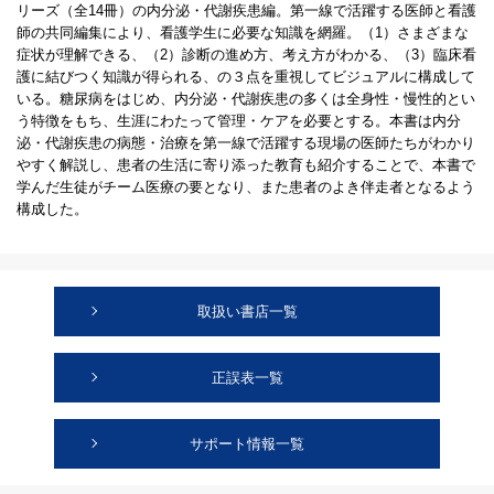
リーズ（全14冊）の内分泌・代謝疾患編。第一線で活躍する医師と看護
師の共同編集により、看護学生に必要な知識を網羅。（1）さまざまな
症状が理解できる、（2）診断の進め方、考え方がわかる、（3）臨床看
護に結びつく知識が得られる、の３点を重視してビジュアルに構成して
いる。糖尿病をはじめ、内分泌・代謝疾患の多くは全身性・慢性的とい
う特徴をもち、生涯にわたって管理・ケアを必要とする。本書は内分
泌・代謝疾患の病態・治療を第一線で活躍する現場の医師たちがわかり
やすく解説し、患者の生活に寄り添った教育も紹介することで、本書で
学んだ生徒がチーム医療の要となり、また患者のよき伴走者となるよう
構成した。
取扱い書店一覧
正誤表一覧
サポート情報一覧