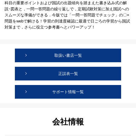
科目の重要ポイントおよび国試の出題傾向を踏まえた書き込み式の解
説･図表と，一問一答問題の繰り返しで，定期試験対策に加え国試への
スムーズな準備ができる．今版では「一問一答問題でチェック」の〇×
問題をwebで解ける！学習の到達度確認に最適で日ごろの学習から国試
対策まで，さらに役立つ参考書へとパワーアップ！
取扱い書店一覧
正誤表一覧
サポート情報一覧
会社情報