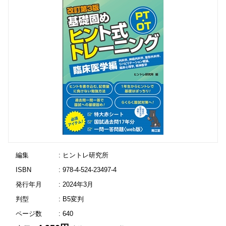
編集
: ヒントレ研究所
ISBN
: 978-4-524-23497-4
発行年月
: 2024年3月
判型
: B5変判
ページ数
: 640