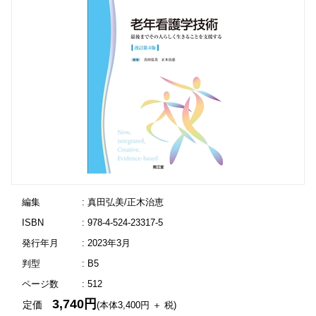
編集
: 真田弘美/正木治恵
ISBN
: 978-4-524-23317-5
発行年月
: 2023年3月
判型
: B5
ページ数
: 512
3,740円
定価
(本体3,400円 ＋ 税)