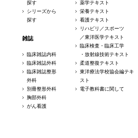
探す
薬学テキスト
シリーズから
栄養テキスト
探す
看護テキスト
リハビリ／スポーツ
／東洋医学テキスト
雑誌
臨床検査・臨床工学
臨床雑誌内科
・放射線技術テキスト
臨床雑誌外科
柔道整復テキスト
臨床雑誌整形
東洋療法学校協会編テキ
外科
スト
別冊整形外科
電子教科書に関して
胸部外科
がん看護