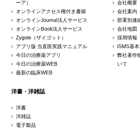
ーア）
会社概要
オンラインアクセス権付き書籍
会社案内
オンラインJournal法人サービス
部署別連
オンラインBook法人サービス
会社地図
Zygote（ザイゴット）
採用情報
アプリ版 当直医実践マニュアル
ISMS基
今日の治療薬アプリ
弊社著作
今日の治療薬WEB
いて
最新の臨床WEB
洋書・洋雑誌
洋書
洋雑誌
電子製品