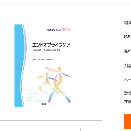
編
ISB
発
判
ペ
定
在