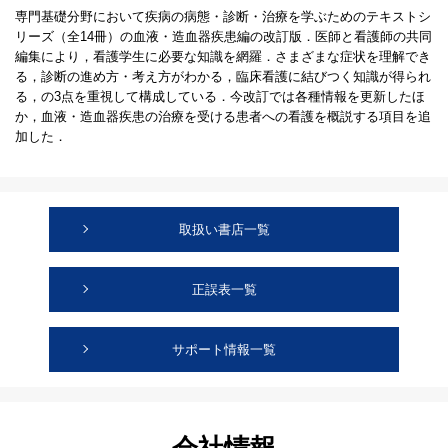
専門基礎分野において疾病の病態・診断・治療を学ぶためのテキストシ
リーズ（全14冊）の血液・造血器疾患編の改訂版．医師と看護師の共同
編集により，看護学生に必要な知識を網羅．さまざまな症状を理解でき
る，診断の進め方・考え方がわかる，臨床看護に結びつく知識が得られ
る，の3点を重視して構成している．今改訂では各種情報を更新したほ
か，血液・造血器疾患の治療を受ける患者への看護を概説する項目を追
加した．
取扱い書店一覧
正誤表一覧
サポート情報一覧