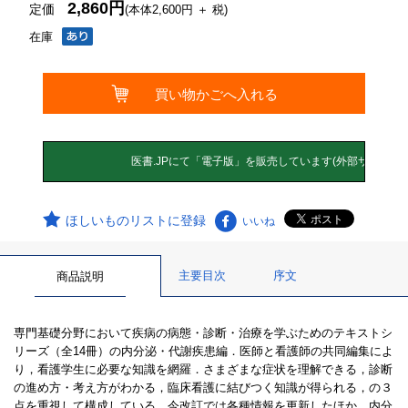
2,860円
定価
(本体2,600円 ＋ 税)
在庫
ほしいものリストに登録
いいね
主要目次
序文
商品説明
専門基礎分野において疾病の病態・診断・治療を学ぶためのテキストシ
リーズ（全14冊）の内分泌・代謝疾患編．医師と看護師の共同編集によ
り，看護学生に必要な知識を網羅．さまざまな症状を理解できる，診断
の進め方・考え方がわかる，臨床看護に結びつく知識が得られる，の３
点を重視して構成している．今改訂では各種情報を更新したほか，内分